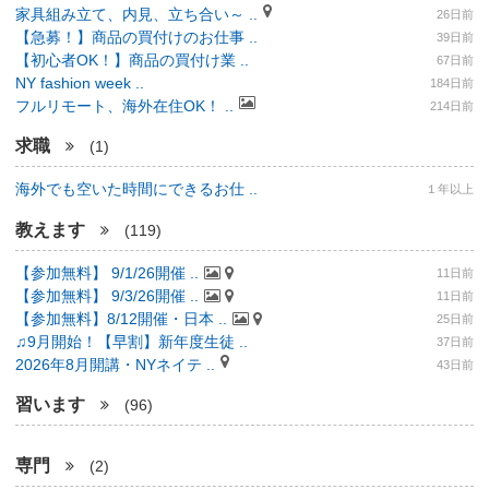
家具組み立て、内見、立ち合い～ ..
26日前
【急募！】商品の買付けのお仕事 ..
39日前
【初心者OK！】商品の買付け業 ..
67日前
NY fashion week ..
184日前
フルリモート、海外在住OK！ ..
214日前
求職
(1)
海外でも空いた時間にできるお仕 ..
１年以上
教えます
(119)
【参加無料】 9/1/26開催 ..
11日前
【参加無料】 9/3/26開催 ..
11日前
【参加無料】8/12開催・日本 ..
25日前
♫9月開始！【早割】新年度生徒 ..
37日前
2026年8月開講・NYネイテ ..
43日前
習います
(96)
専門
(2)