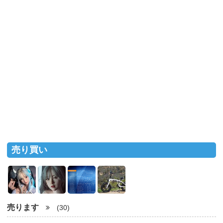
売り買い
売ります
(30)