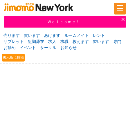
☰
ログイン
新規登録
Ｗｅｌｃｏｍｅ！
売ります
買います
あげます
ルームメイト
レント
サブレット
短期滞在
求人
求職
教えます
習います
専門
掲示板
タウン情報
教えて！
お勧め
イベント
サークル
お知らせ
掲示板に投稿
ニュース
イベント
求人
物件
習い事