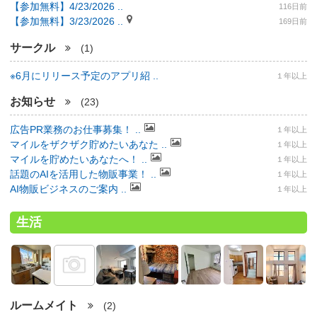
【参加無料】4/23/2026 ..
116日前
【参加無料】3/23/2026 ..
169日前
サークル
(1)
※6月にリリース予定のアプリ紹 ..
１年以上
お知らせ
(23)
広告PR業務のお仕事募集！ ..
１年以上
マイルをザクザク貯めたいあなた ..
１年以上
マイルを貯めたいあなたへ！ ..
１年以上
話題のAIを活用した物販事業！ ..
１年以上
AI物販ビジネスのご案内 ..
１年以上
生活
ルームメイト
(2)