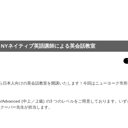
講・NYネイティブ英語講師による英会話教室
から日本人向けの英会話教室を開講いたします！今回はニューヨーク市所
 Intermediate/Advanced (中上／上級) の3 つのレベルをご用意しております
‧クーパー先⽣が担当します。