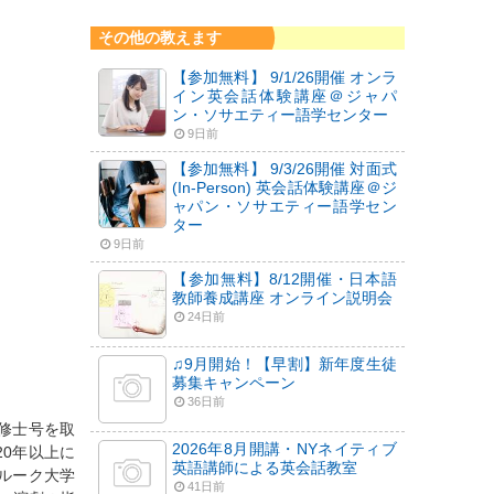
その他の教えます
【参加無料】 9/1/26開催 オンラ
イン英会話体験講座＠ジャパ
ン・ソサエティー語学センター
9日前
【参加無料】 9/3/26開催 対面式
(In-Person) 英会話体験講座＠ジ
ャパン・ソサエティー語学セン
ター
9日前
【参加無料】8/12開催・日本語
教師養成講座 オンライン説明会
24日前
♫9月開始！【早割】新年度生徒
募集キャンペーン
36日前
修士号を取
2026年8月開講・NYネイティブ
20年以上に
英語講師による英会話教室
ルーク大学
41日前