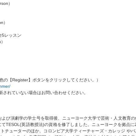
rson）
on）
 / 全5レッスン
n）
の【Register】ボタンをクリックしてください。）
ummer/
更新されていない場合はお問い合わせください。
および演劇学の学士号を取得後、ニューヨーク大学で芸術・人文教育の
てTESOL(英語教授法)の資格を修了しました。ニューヨークを拠点に
トチューターのほか、コロンビア大学ティーチャーズ・カレッジ やバ