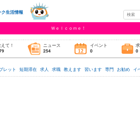
ーク生活情報
Ｗｅｌｃｏｍｅ！
教えて！
ニュース
イベント
79
254
0
0
ブレット
短期滞在
求人
求職
教えます
習います
専門
お勧め
イ