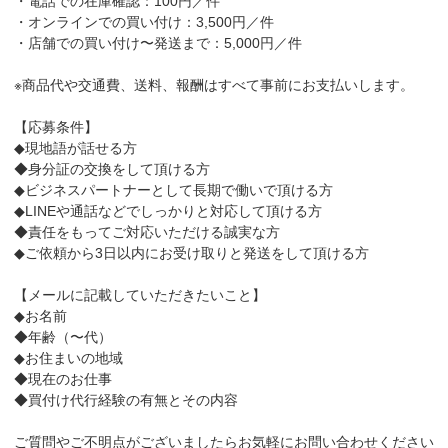
・電話での在庫確認：100円／件
・オンラインでの買い付け：3,500円／件
・店舗での買い付け〜発送まで：5,000円／件
※商品代や交通費、送料、報酬はすべて事前にお支払いします。
【応募条件】
◆現地語が話せる方
◆身分証の交換をして頂ける方
◆ビジネスパートナーとして長期で働いで頂ける方
◆LINEや通話などでしっかりと対応して頂ける方
◆責任をもってご対応いただける誠実な方
◆ご依頼から3日以内にお受け取りと発送をして頂ける方
【メールに記載していただきたいこと】
◆お名前
◆年齢（〜代）
◆お住まいの地域
◆現在のお仕事
◆買付け代行経験の有無とその内容
ご質問やご不明点がございましたらお気軽にお問い合わせください