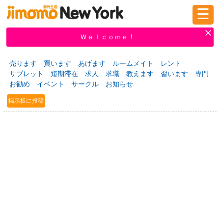
☰
ログイン
新規登録
Ｗｅｌｃｏｍｅ！
売ります
買います
あげます
ルームメイト
レント
サブレット
短期滞在
求人
求職
教えます
習います
専門
掲示板
タウン情報
教えて！
お勧め
イベント
サークル
お知らせ
掲示板に投稿
ニュース
イベント
求人
物件
習い事