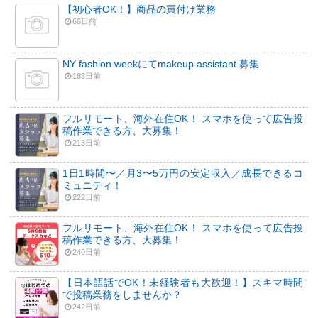
【初心者OK！】商品の買付け業務
66日前
NY fashion weekにてmakeup assistant 募集
183日前
フルリモート、海外在住OK！ スマホを使って広告投
稿作業できる方、大募集！
213日前
1日1時間〜／月3〜5万円の安定収入／成長できるコ
ミュニティ！
222日前
フルリモート、海外在住OK！ スマホを使って広告投
稿作業できる方、大募集！
240日前
【日本語話でOK！未経験者も大歓迎！】スキマ時間
で投稿業務をしませんか？
242日前