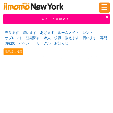
☰
ログイン
新規登録
Ｗｅｌｃｏｍｅ！
売ります
買います
あげます
ルームメイト
レント
サブレット
短期滞在
求人
求職
教えます
習います
専門
掲示板
タウン情報
教えて！
お勧め
イベント
サークル
お知らせ
掲示板に投稿
ニュース
イベント
求人
物件
習い事