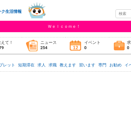
ーク生活情報
Ｗｅｌｃｏｍｅ！
教えて！
ニュース
イベント
79
254
0
0
ブレット
短期滞在
求人
求職
教えます
習います
専門
お勧め
イ