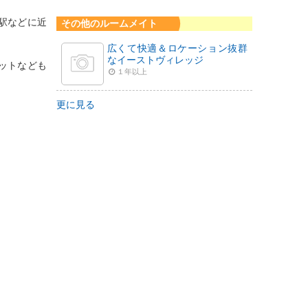
ue駅などに近
その他のルームメイト
広くて快適＆ロケーション抜群
なイーストヴィレッジ
ーケットなども
１年以上
更に見る