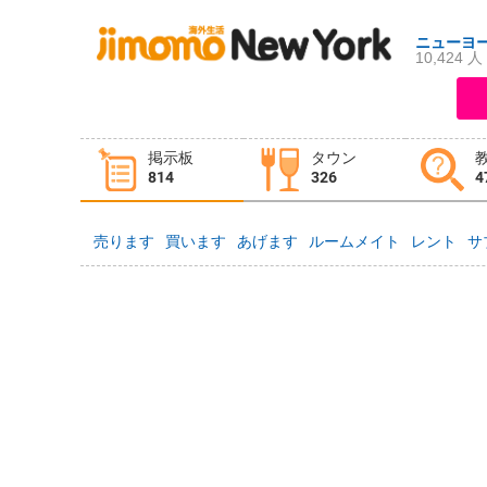
ニューヨ
10,424 人
ログイン
新規登録
掲示板
タウン
掲示板
タウン情報
教えて！
814
326
4
売ります
買います
あげます
ルームメイト
レント
サ
ニュース
イベント
求人
物件
習い事