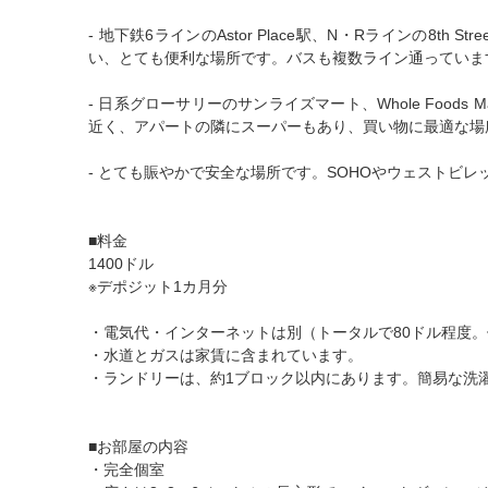
- 地下鉄6ラインのAstor Place駅、N・Rラインの8th Str
い、とても便利な場所です。バスも複数ライン通っていま
- 日系グローサリーのサンライズマート、Whole Foods 
近く、アパートの隣にスーパーもあり、買い物に最適な場
- とても賑やかで安全な場所です。SOHOやウェストビ
■料金
1400ドル
※デポジット1カ月分
・電気代・インターネットは別（トータルで80ドル程度
・水道とガスは家賃に含まれています。
・ランドリーは、約1ブロック以内にあります。簡易な洗
■お部屋の内容
・完全個室