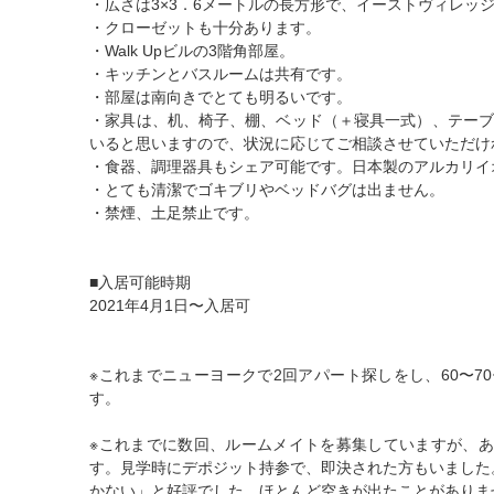
・広さは3×3．6メートルの長方形で、イーストヴィレッ
・クローゼットも十分あります。
・Walk Upビルの3階角部屋。
・キッチンとバスルームは共有です。
・部屋は南向きでとても明るいです。
・家具は、机、椅子、棚、ベッド（＋寝具一式）、テーブ
いると思いますので、状況に応じてご相談させていただけ
・食器、調理器具もシェア可能です。日本製のアルカリイ
・とても清潔でゴキブリやベッドバグは出ません。
・禁煙、土足禁止です。
■入居可能時期
2021年4月1日〜入居可
※これまでニューヨークで2回アパート探しをし、60〜
す。
※これまでに数回、ルームメイトを募集していますが、
す。見学時にデポジット持参で、即決された方もいました
かない」と好評でした。ほとんど空きが出たことがありま