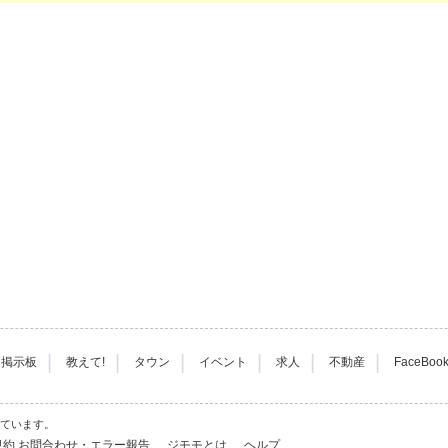
|
|
|
|
|
|
掲示板
教えて!
タウン
イベント
求人
不動産
FaceBoo
れています。
規約
お問合わせ・エラー報告
ジモモとは
ヘルプ