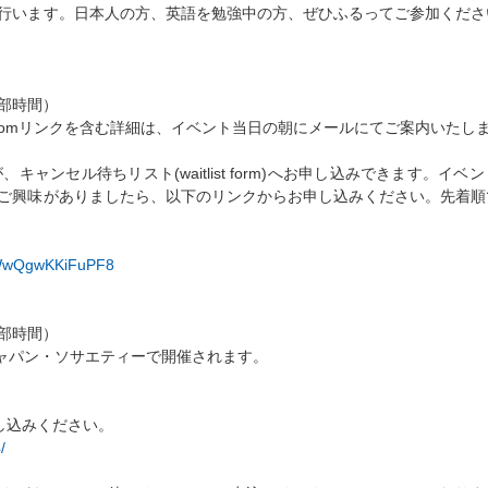
行います。日本人の方、英語を勉強中の方、ぜひふるってご参加くださ
部時間）
す。Zoomリンクを含む詳細は、イベント当日の朝にメールにてご案内いたし
ンセル待ちリスト(waitlist form)へお申し込みできます。イベ
ご興味がありましたら、以下のリンクからお申し込みください。先着順
B4WwQgwKKiFuPF8
部時間）
するジャパン・ソサエティーで開催されます。
し込みください。
/