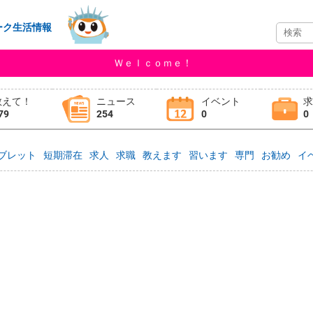
ーク生活情報
Ｗｅｌｃｏｍｅ！
教えて！
ニュース
イベント
79
254
0
0
ブレット
短期滞在
求人
求職
教えます
習います
専門
お勧め
イ