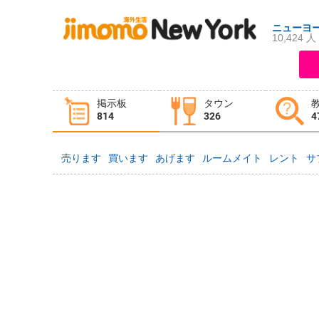
ニューヨ
10,424 人
ログイン
新規登録
掲示板
タウン
掲示板
タウン情報
教えて！
814
326
4
売ります
買います
あげます
ルームメイト
レント
サ
ニュース
イベント
求人
物件
習い事