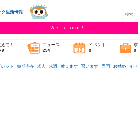
ーク生活情報
Ｗｅｌｃｏｍｅ！
教えて！
ニュース
イベント
79
254
0
0
ブレット
短期滞在
求人
求職
教えます
習います
専門
お勧め
イベ