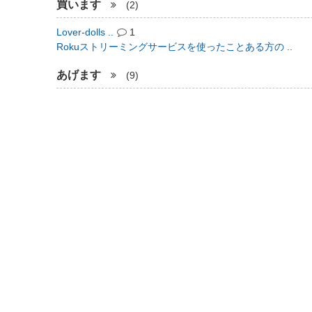
買います
(2)
Lover-dolls ..
1
Rokuストリーミングサービスを使ったことある方の ..
あげます
(9)