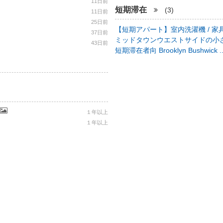
11日前
短期滞在
(3)
11日前
25日前
【短期アパート】室内洗濯機 / 家具
37日前
ミッドタウンウエストサイドの小さ
43日前
短期滞在者向 Brooklyn Bushwick .
１年以上
１年以上