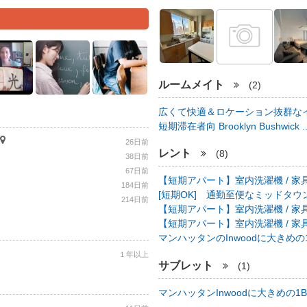
ルームメイト
(2)
広くて快適＆ロケーション抜群なイ
短期滞在者向 Brooklyn Bushwick .
26日前
レント
(8)
38日前
67日前
【短期アパート】室内洗濯機 / 家具
184日前
[短期OK] 通勤至便なミッドタウン中心
214日前
【短期アパート】室内洗濯機 / 家具
【短期アパート】室内洗濯機 / 家具
マンハッタンのInwoodに大きめの1B
１年以上
サブレット
(1)
マンハッタンInwoodに大きめの1BR