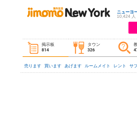
ニューヨ
10,424 人
ログイン
新規登録
掲示板
タウン
掲示板
タウン情報
教えて！
814
326
4
売ります
買います
あげます
ルームメイト
レント
サ
ニュース
イベント
求人
物件
習い事