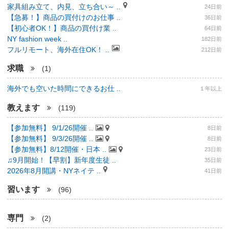
家具組み立て、内見、立ち合い～ ..
24日前
【急募！】商品の買付けのお仕事 ..
36日前
【初心者OK！】商品の買付け業 ..
64日前
NY fashion week ..
182日前
フルリモート、海外在住OK！ ..
212日前
求職
(1)
海外でも空いた時間にできるお仕 ..
１年以上
教えます
(119)
【参加無料】 9/1/26開催 ..
8日前
【参加無料】 9/3/26開催 ..
8日前
【参加無料】8/12開催・日本 ..
23日前
♫9月開始！【早割】新年度生徒 ..
35日前
2026年8月開講・NYネイテ ..
41日前
習います
(96)
専門
(2)