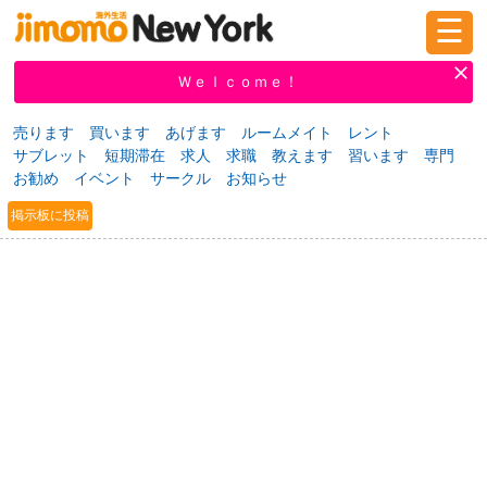
☰
ログイン
新規登録
Ｗｅｌｃｏｍｅ！
売ります
買います
あげます
ルームメイト
レント
サブレット
短期滞在
求人
求職
教えます
習います
専門
掲示板
タウン情報
教えて！
お勧め
イベント
サークル
お知らせ
掲示板に投稿
ニュース
イベント
求人
物件
習い事