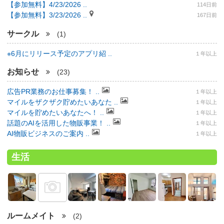
【参加無料】4/23/2026 ..
114日前
【参加無料】3/23/2026 ..
167日前
サークル
(1)
※6月にリリース予定のアプリ紹 ..
１年以上
お知らせ
(23)
広告PR業務のお仕事募集！ ..
１年以上
マイルをザクザク貯めたいあなた ..
１年以上
マイルを貯めたいあなたへ！ ..
１年以上
話題のAIを活用した物販事業！ ..
１年以上
AI物販ビジネスのご案内 ..
１年以上
生活
ルームメイト
(2)