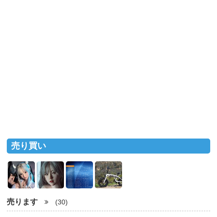
売り買い
売ります
(30)