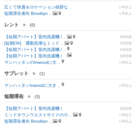
広くて快適＆ロケーション抜群な ..
１年以上
短期滞在者向 Brooklyn ..
１年以上
レント
(8)
【短期アパート】室内洗濯機 / ..
164日前
[短期OK] 通勤至便なミッド ..
175日前
【短期アパート】室内洗濯機 / ..
176日前
【短期アパート】室内洗濯機 / ..
183日前
マンハッタンのInwoodに大 ..
１年以上
サブレット
(1)
マンハッタンInwoodに大き ..
１年以上
短期滞在
(3)
【短期アパート】室内洗濯機 / ..
162日前
ミッドタウンウエストサイドの小 ..
１年以上
短期滞在者向 Brooklyn ..
１年以上