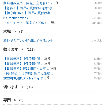
家具組み立て、内見、立ち合い～ ..
26日前
【急募！】商品の買付けのお仕事 ..
38日前
【初心者OK！】商品の買付け業 ..
67日前
NY fashion week ..
184日前
フルリモート、海外在住OK！ ..
214日前
求職
(1)
海外でも空いた時間にできるお仕 ..
１年以上
教えます
(119)
【参加無料】 9/1/26開催 ..
11日前
【参加無料】 9/3/26開催 ..
11日前
【参加無料】8/12開催・日本 ..
25日前
♫9月開始！【早割】新年度生徒 ..
37日前
2026年8月開講・NYネイテ ..
43日前
習います
(96)
専門
(2)