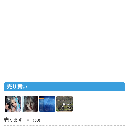
売り買い
売ります
(30)