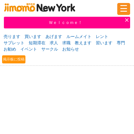
☰
ログイン
新規登録
Ｗｅｌｃｏｍｅ！
売ります
買います
あげます
ルームメイト
レント
サブレット
短期滞在
求人
求職
教えます
習います
専門
掲示板
タウン情報
教えて！
お勧め
イベント
サークル
お知らせ
掲示板に投稿
ニュース
イベント
求人
物件
習い事