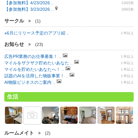
【参加無料】4/23/2026 ..
116日前
【参加無料】3/23/2026 ..
169日前
サークル
(1)
※6月にリリース予定のアプリ紹 ..
１年以上
お知らせ
(23)
広告PR業務のお仕事募集！ ..
１年以上
マイルをザクザク貯めたいあなた ..
１年以上
マイルを貯めたいあなたへ！ ..
１年以上
話題のAIを活用した物販事業！ ..
１年以上
AI物販ビジネスのご案内 ..
１年以上
生活
ルームメイト
(2)