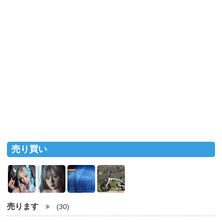
売り買い
売ります
(30)