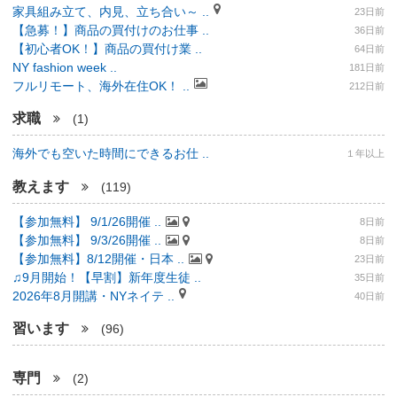
家具組み立て、内見、立ち合い～ ..
23日前
【急募！】商品の買付けのお仕事 ..
36日前
【初心者OK！】商品の買付け業 ..
64日前
NY fashion week ..
181日前
フルリモート、海外在住OK！ ..
212日前
求職
(1)
海外でも空いた時間にできるお仕 ..
１年以上
教えます
(119)
【参加無料】 9/1/26開催 ..
8日前
【参加無料】 9/3/26開催 ..
8日前
【参加無料】8/12開催・日本 ..
23日前
♫9月開始！【早割】新年度生徒 ..
35日前
2026年8月開講・NYネイテ ..
40日前
習います
(96)
専門
(2)