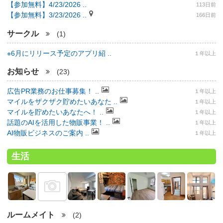
【参加無料】4/23/2026 ..
113日前
【参加無料】3/23/2026 ..
166日前
サークル
(1)
※6月にリリース予定のアプリ紹 ..
１年以上
お知らせ
(23)
広告PR業務のお仕事募集！ ..
１年以上
マイルをザクザク貯めたいあなた ..
１年以上
マイルを貯めたいあなたへ！ ..
１年以上
話題のAIを活用した物販事業！ ..
１年以上
AI物販ビジネスのご案内 ..
１年以上
生活
ルームメイト
(2)