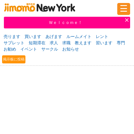
☰
ログイン
新規登録
Ｗｅｌｃｏｍｅ！
売ります
買います
あげます
ルームメイト
レント
サブレット
短期滞在
求人
求職
教えます
習います
専門
掲示板
タウン情報
教えて！
お勧め
イベント
サークル
お知らせ
掲示板に投稿
ニュース
イベント
求人
物件
習い事