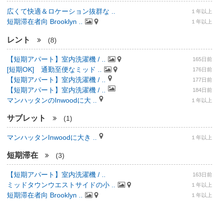
広くて快適＆ロケーション抜群な ..
１年以上
短期滞在者向 Brooklyn ..
１年以上
レント
(8)
【短期アパート】室内洗濯機 / ..
165日前
[短期OK] 通勤至便なミッド ..
176日前
【短期アパート】室内洗濯機 / ..
177日前
【短期アパート】室内洗濯機 / ..
184日前
マンハッタンのInwoodに大 ..
１年以上
サブレット
(1)
マンハッタンInwoodに大き ..
１年以上
短期滞在
(3)
【短期アパート】室内洗濯機 / ..
163日前
ミッドタウンウエストサイドの小 ..
１年以上
短期滞在者向 Brooklyn ..
１年以上