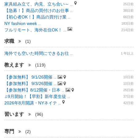
家具組み立て、内見、立ち合い～ ..
25日前
【急募！】商品の買付けのお仕事 ..
38日前
【初心者OK！】商品の買付け業 ..
66日前
NY fashion week ..
183日前
フルリモート、海外在住OK！ ..
214日前
求職
(1)
海外でも空いた時間にできるお仕 ..
１年以上
教えます
(119)
【参加無料】 9/1/26開催 ..
10日前
【参加無料】 9/3/26開催 ..
10日前
【参加無料】8/12開催・日本 ..
25日前
♫9月開始！【早割】新年度生徒 ..
37日前
2026年8月開講・NYネイテ ..
42日前
習います
(96)
専門
(2)