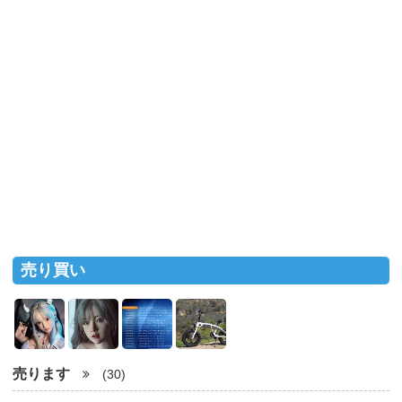
売り買い
売ります
(30)