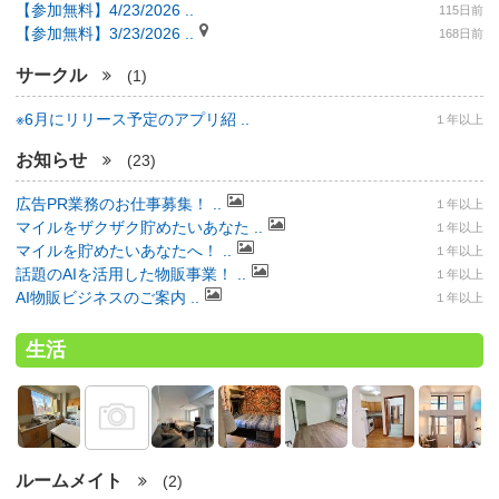
【参加無料】4/23/2026 ..
115日前
【参加無料】3/23/2026 ..
168日前
サークル
(1)
※6月にリリース予定のアプリ紹 ..
１年以上
お知らせ
(23)
広告PR業務のお仕事募集！ ..
１年以上
マイルをザクザク貯めたいあなた ..
１年以上
マイルを貯めたいあなたへ！ ..
１年以上
話題のAIを活用した物販事業！ ..
１年以上
AI物販ビジネスのご案内 ..
１年以上
生活
ルームメイト
(2)