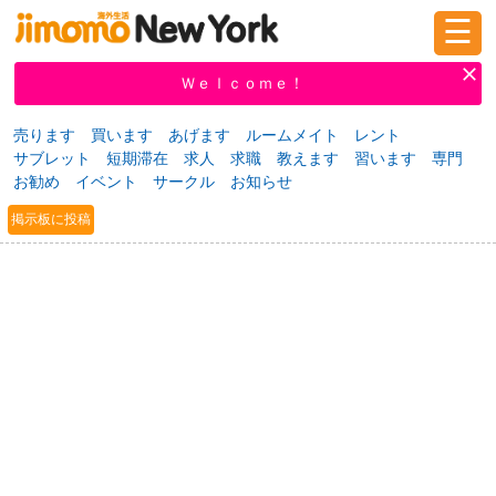
☰
ログイン
新規登録
Ｗｅｌｃｏｍｅ！
売ります
買います
あげます
ルームメイト
レント
サブレット
短期滞在
求人
求職
教えます
習います
専門
掲示板
タウン情報
教えて！
お勧め
イベント
サークル
お知らせ
掲示板に投稿
ニュース
イベント
求人
物件
習い事