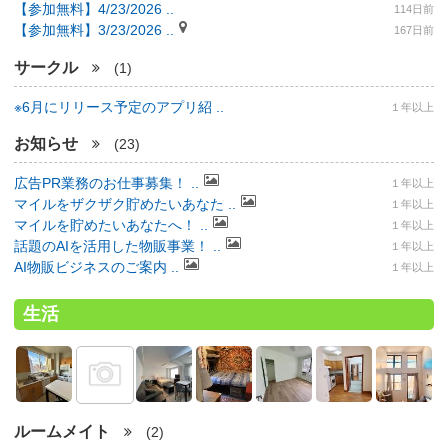
【参加無料】4/23/2026 ..
114日前
【参加無料】3/23/2026 ..
167日前
サークル
(1)
※6月にリリース予定のアプリ紹 ..
１年以上
お知らせ
(23)
広告PR業務のお仕事募集！ ..
１年以上
マイルをザクザク貯めたいあなた ..
１年以上
マイルを貯めたいあなたへ！ ..
１年以上
話題のAIを活用した物販事業！ ..
１年以上
AI物販ビジネスのご案内 ..
１年以上
生活
ルームメイト
(2)