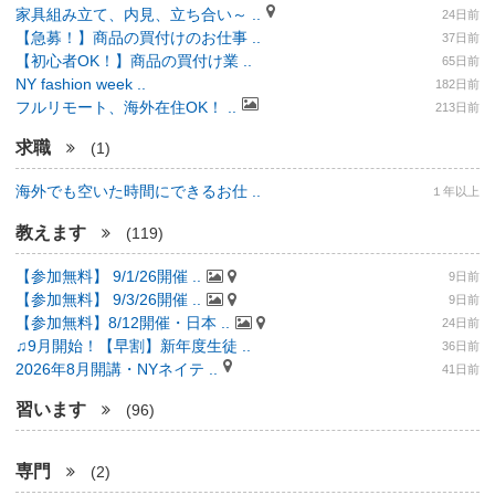
家具組み立て、内見、立ち合い～ ..
24日前
【急募！】商品の買付けのお仕事 ..
37日前
【初心者OK！】商品の買付け業 ..
65日前
NY fashion week ..
182日前
フルリモート、海外在住OK！ ..
213日前
求職
(1)
海外でも空いた時間にできるお仕 ..
１年以上
教えます
(119)
【参加無料】 9/1/26開催 ..
9日前
【参加無料】 9/3/26開催 ..
9日前
【参加無料】8/12開催・日本 ..
24日前
♫9月開始！【早割】新年度生徒 ..
36日前
2026年8月開講・NYネイテ ..
41日前
習います
(96)
専門
(2)