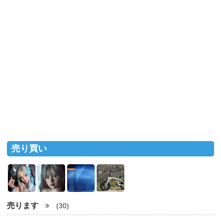
売り買い
売ります
(30)