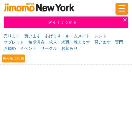
☰
ログイン
新規登録
Ｗｅｌｃｏｍｅ！
売ります
買います
あげます
ルームメイト
レント
サブレット
短期滞在
求人
求職
教えます
習います
専門
掲示板
タウン情報
教えて！
お勧め
イベント
サークル
お知らせ
掲示板に投稿
ニュース
イベント
求人
物件
習い事