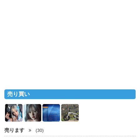
売り買い
売ります
(30)