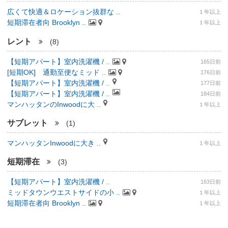
広くて快適＆ロケーション抜群な ..
１年以上
短期滞在者向 Brooklyn ..
１年以上
レント
(8)
【短期アパート】室内洗濯機 / ..
165日前
[短期OK] 通勤至便なミッド ..
176日前
【短期アパート】室内洗濯機 / ..
177日前
【短期アパート】室内洗濯機 / ..
184日前
マンハッタンのInwoodに大 ..
１年以上
サブレット
(1)
マンハッタンInwoodに大き ..
１年以上
短期滞在
(3)
【短期アパート】室内洗濯機 / ..
163日前
ミッドタウンウエストサイドの小 ..
１年以上
短期滞在者向 Brooklyn ..
１年以上