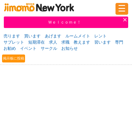
☰
ログイン
新規登録
Ｗｅｌｃｏｍｅ！
売ります
買います
あげます
ルームメイト
レント
サブレット
短期滞在
求人
求職
教えます
習います
専門
掲示板
タウン情報
教えて！
お勧め
イベント
サークル
お知らせ
掲示板に投稿
ニュース
イベント
求人
物件
習い事