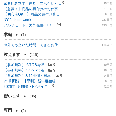
家具組み立て、内見、立ち合い～ ..
25日前
【急募！】商品の買付けのお仕事 ..
37日前
【初心者OK！】商品の買付け業 ..
66日前
NY fashion week ..
183日前
フルリモート、海外在住OK！ ..
213日前
求職
(1)
海外でも空いた時間にできるお仕 ..
１年以上
教えます
(119)
【参加無料】 9/1/26開催 ..
10日前
【参加無料】 9/3/26開催 ..
10日前
【参加無料】8/12開催・日本 ..
24日前
♫9月開始！【早割】新年度生徒 ..
36日前
2026年8月開講・NYネイテ ..
42日前
習います
(96)
専門
(2)