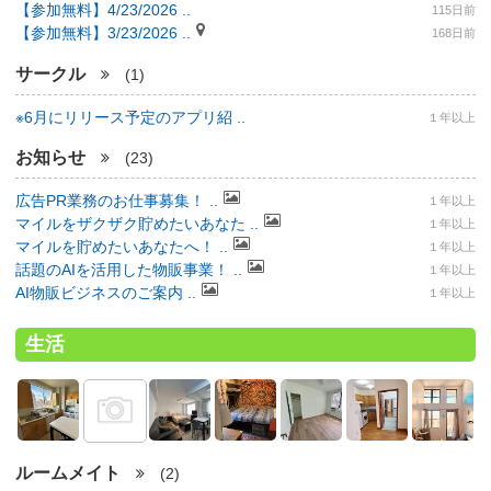
【参加無料】4/23/2026 ..
115日前
【参加無料】3/23/2026 ..
168日前
サークル
(1)
※6月にリリース予定のアプリ紹 ..
１年以上
お知らせ
(23)
広告PR業務のお仕事募集！ ..
１年以上
マイルをザクザク貯めたいあなた ..
１年以上
マイルを貯めたいあなたへ！ ..
１年以上
話題のAIを活用した物販事業！ ..
１年以上
AI物販ビジネスのご案内 ..
１年以上
生活
ルームメイト
(2)