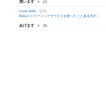
買います
(2)
Lover-dolls ..
1
Rokuストリーミングサービスを使ったことある方の ..
あげます
(9)