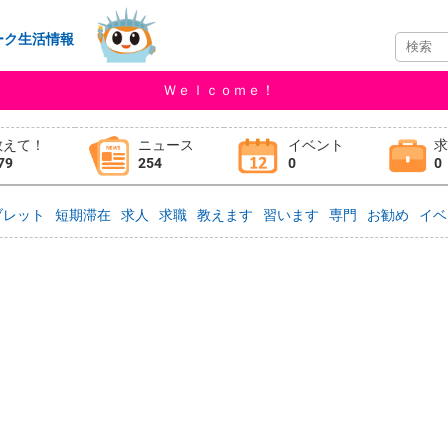
ーク生活情報
Ｗｅｌｃｏｍｅ！
教えて！
ニュース
イベント
79
254
0
0
ブレット
短期滞在
求人
求職
教えます
習います
専門
お勧め
イベ