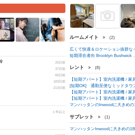
ルームメイト
(2)
広くて快適＆ロケーション抜群なイ
短期滞在者向 Brooklyn Bushwick .
25日前
レント
(8)
37日前
65日前
【短期アパート】室内洗濯機 / 家具
183日前
[短期OK] 通勤至便なミッドタウン中心
213日前
【短期アパート】室内洗濯機 / 家具
【短期アパート】室内洗濯機 / 家具
マンハッタンのInwoodに大きめの1B
１年以上
サブレット
(1)
マンハッタンInwoodに大きめの1BR