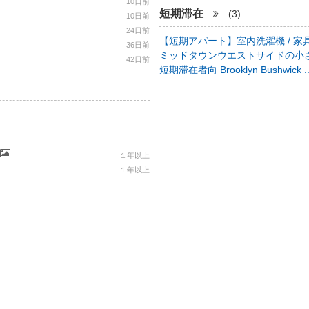
10日前
短期滞在
(3)
10日前
24日前
【短期アパート】室内洗濯機 / 家具
36日前
ミッドタウンウエストサイドの小さ
42日前
短期滞在者向 Brooklyn Bushwick .
１年以上
１年以上