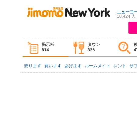
ニューヨ
10,424 人
ログイン
新規登録
掲示板
タウン
掲示板
タウン情報
教えて！
814
326
4
売ります
買います
あげます
ルームメイト
レント
サ
ニュース
イベント
求人
物件
習い事