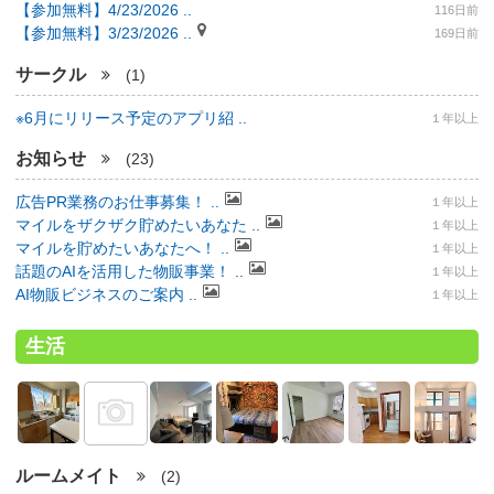
【参加無料】4/23/2026 ..
116日前
【参加無料】3/23/2026 ..
169日前
サークル
(1)
※6月にリリース予定のアプリ紹 ..
１年以上
お知らせ
(23)
広告PR業務のお仕事募集！ ..
１年以上
マイルをザクザク貯めたいあなた ..
１年以上
マイルを貯めたいあなたへ！ ..
１年以上
話題のAIを活用した物販事業！ ..
１年以上
AI物販ビジネスのご案内 ..
１年以上
生活
ルームメイト
(2)