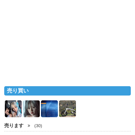
売り買い
売ります
(30)