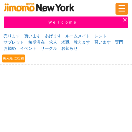
☰
ログイン
新規登録
Ｗｅｌｃｏｍｅ！
売ります
買います
あげます
ルームメイト
レント
サブレット
短期滞在
求人
求職
教えます
習います
専門
掲示板
タウン情報
教えて！
お勧め
イベント
サークル
お知らせ
掲示板に投稿
ニュース
イベント
求人
物件
習い事