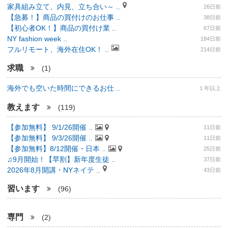
家具組み立て、内見、立ち合い～ ..
26日前
【急募！】商品の買付けのお仕事 ..
38日前
【初心者OK！】商品の買付け業 ..
67日前
NY fashion week ..
184日前
フルリモート、海外在住OK！ ..
214日前
求職
(1)
海外でも空いた時間にできるお仕 ..
１年以上
教えます
(119)
【参加無料】 9/1/26開催 ..
11日前
【参加無料】 9/3/26開催 ..
11日前
【参加無料】8/12開催・日本 ..
25日前
♫9月開始！【早割】新年度生徒 ..
37日前
2026年8月開講・NYネイテ ..
43日前
習います
(96)
専門
(2)