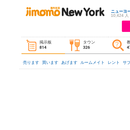
ニューヨ
10,424 人
ログイン
新規登録
掲示板
タウン
掲示板
タウン情報
教えて！
814
326
4
売ります
買います
あげます
ルームメイト
レント
サ
ニュース
イベント
求人
物件
習い事