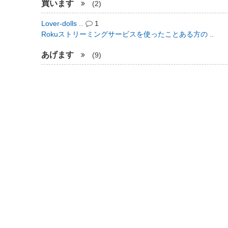
買います
(2)
Lover-dolls ..
1
Rokuストリーミングサービスを使ったことある方の ..
あげます
(9)