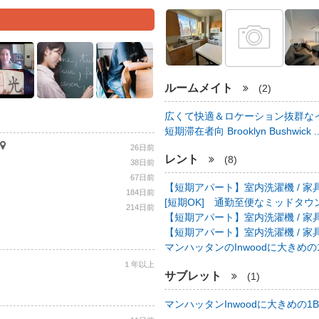
ルームメイト
(2)
広くて快適＆ロケーション抜群なイ
短期滞在者向 Brooklyn Bushwick .
26日前
レント
(8)
38日前
67日前
【短期アパート】室内洗濯機 / 家具
184日前
[短期OK] 通勤至便なミッドタウン中心
214日前
【短期アパート】室内洗濯機 / 家具
【短期アパート】室内洗濯機 / 家具
マンハッタンのInwoodに大きめの1B
１年以上
サブレット
(1)
マンハッタンInwoodに大きめの1BR