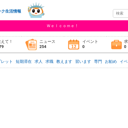
ーク生活情報
Ｗｅｌｃｏｍｅ！
教えて！
ニュース
イベント
79
254
0
0
ブレット
短期滞在
求人
求職
教えます
習います
専門
お勧め
イベ