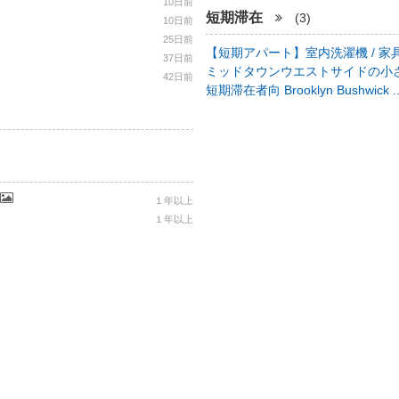
10日前
短期滞在
(3)
10日前
25日前
【短期アパート】室内洗濯機 / 家具
37日前
ミッドタウンウエストサイドの小さ
42日前
短期滞在者向 Brooklyn Bushwick .
１年以上
１年以上