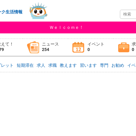
ーク生活情報
Ｗｅｌｃｏｍｅ！
教えて！
ニュース
イベント
79
254
0
0
ブレット
短期滞在
求人
求職
教えます
習います
専門
お勧め
イベ