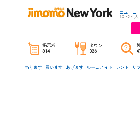
ニューヨ
10,424 人
ログイン
新規登録
掲示板
タウン
掲示板
タウン情報
教えて！
814
326
4
売ります
買います
あげます
ルームメイト
レント
サ
ニュース
イベント
求人
物件
習い事