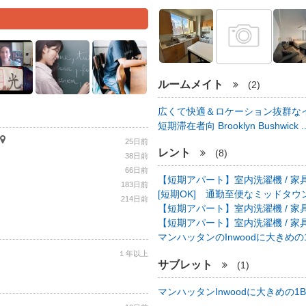
ルームメイト
(2)
広くて快適＆ロケーション抜群なイ
短期滞在者向 Brooklyn Bushwick .
25日前
レント
(8)
38日前
66日前
【短期アパート】室内洗濯機 / 家具
183日前
[短期OK] 通勤至便なミッドタウン中心
214日前
【短期アパート】室内洗濯機 / 家具
【短期アパート】室内洗濯機 / 家具
マンハッタンのInwoodに大きめの1B
１年以上
サブレット
(1)
マンハッタンInwoodに大きめの1BR