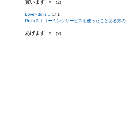
買います
(2)
Lover-dolls ..
1
Rokuストリーミングサービスを使ったことある方の ..
あげます
(9)