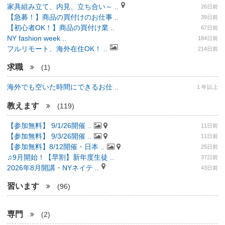
家具組み立て、内見、立ち合い～ ..
26日前
【急募！】商品の買付けのお仕事 ..
39日前
【初心者OK！】商品の買付け業 ..
67日前
NY fashion week ..
184日前
フルリモート、海外在住OK！ ..
214日前
求職
(1)
海外でも空いた時間にできるお仕 ..
１年以上
教えます
(119)
【参加無料】 9/1/26開催 ..
11日前
【参加無料】 9/3/26開催 ..
11日前
【参加無料】8/12開催・日本 ..
25日前
♫9月開始！【早割】新年度生徒 ..
37日前
2026年8月開講・NYネイテ ..
43日前
習います
(96)
専門
(2)