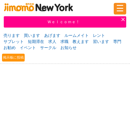
☰
ログイン
新規登録
Ｗｅｌｃｏｍｅ！
売ります
買います
あげます
ルームメイト
レント
サブレット
短期滞在
求人
求職
教えます
習います
専門
掲示板
タウン情報
教えて！
お勧め
イベント
サークル
お知らせ
掲示板に投稿
ニュース
イベント
求人
物件
習い事