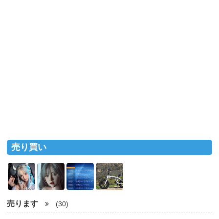
売り買い
売ります
(30)