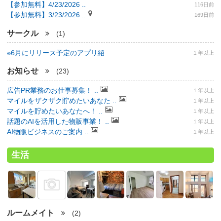
【参加無料】4/23/2026 ..
116日前
【参加無料】3/23/2026 ..
169日前
サークル
(1)
※6月にリリース予定のアプリ紹 ..
１年以上
お知らせ
(23)
広告PR業務のお仕事募集！ ..
１年以上
マイルをザクザク貯めたいあなた ..
１年以上
マイルを貯めたいあなたへ！ ..
１年以上
話題のAIを活用した物販事業！ ..
１年以上
AI物販ビジネスのご案内 ..
１年以上
生活
ルームメイト
(2)