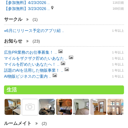
【参加無料】4/23/2026 ..
116日前
【参加無料】3/23/2026 ..
169日前
サークル
(1)
※6月にリリース予定のアプリ紹 ..
１年以上
お知らせ
(23)
広告PR業務のお仕事募集！ ..
１年以上
マイルをザクザク貯めたいあなた ..
１年以上
マイルを貯めたいあなたへ！ ..
１年以上
話題のAIを活用した物販事業！ ..
１年以上
AI物販ビジネスのご案内 ..
１年以上
生活
ルームメイト
(2)