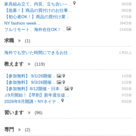
家具組み立て、内見、立ち合い～ ..
26日前
【急募！】商品の買付けのお仕事 ..
38日前
【初心者OK！】商品の買付け業 ..
67日前
NY fashion week ..
184日前
フルリモート、海外在住OK！ ..
214日前
求職
(1)
海外でも空いた時間にできるお仕 ..
１年以上
教えます
(119)
【参加無料】 9/1/26開催 ..
11日前
【参加無料】 9/3/26開催 ..
11日前
【参加無料】8/12開催・日本 ..
25日前
♫9月開始！【早割】新年度生徒 ..
37日前
2026年8月開講・NYネイテ ..
43日前
習います
(96)
専門
(2)