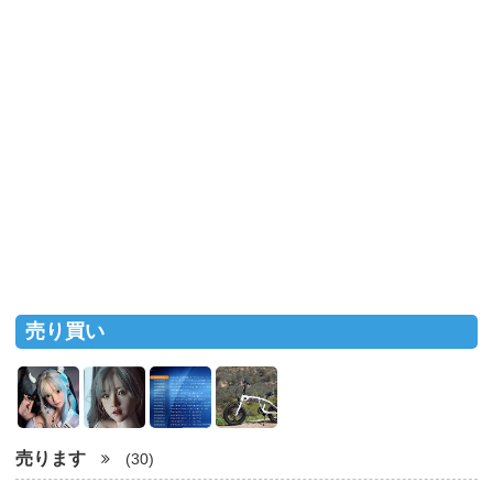
売り買い
売ります
(30)