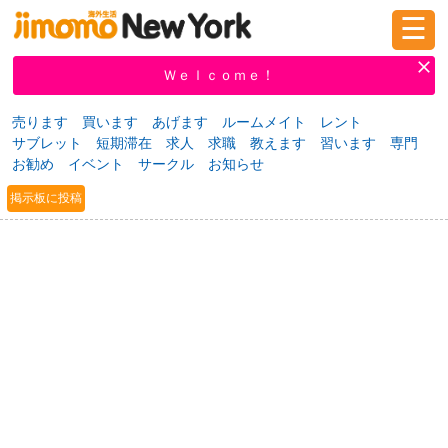
☰
ログイン
新規登録
Ｗｅｌｃｏｍｅ！
売ります
買います
あげます
ルームメイト
レント
サブレット
短期滞在
求人
求職
教えます
習います
専門
掲示板
タウン情報
教えて！
お勧め
イベント
サークル
お知らせ
掲示板に投稿
ニュース
イベント
求人
物件
習い事