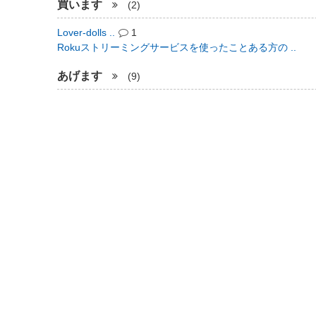
買います
(2)
Lover-dolls ..
1
Rokuストリーミングサービスを使ったことある方の ..
あげます
(9)