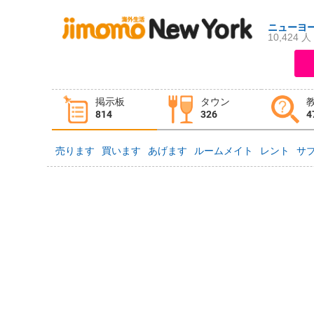
ニューヨ
10,424 人
ログイン
新規登録
掲示板
タウン
掲示板
タウン情報
教えて！
814
326
4
売ります
買います
あげます
ルームメイト
レント
サ
ニュース
イベント
求人
物件
習い事