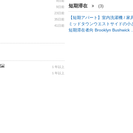
9日前
短期滞在
(3)
9日前
23日前
【短期アパート】室内洗濯機 / 家具
35日前
ミッドタウンウエストサイドの小さ
41日前
短期滞在者向 Brooklyn Bushwick .
１年以上
１年以上