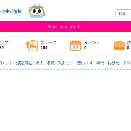
ーク生活情報
Ｗｅｌｃｏｍｅ！
教えて！
ニュース
イベント
79
254
0
0
ブレット
短期滞在
求人
求職
教えます
習います
専門
お勧め
イベ