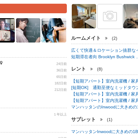
ルームメイト
(2)
広くて快適＆ロケーション抜群なイ
短期滞在者向 Brooklyn Bushwick .
24日前
レント
(8)
36日前
65日前
【短期アパート】室内洗濯機 / 家具
182日前
[短期OK] 通勤至便なミッドタウン中心
212日前
【短期アパート】室内洗濯機 / 家具
【短期アパート】室内洗濯機 / 家具
マンハッタンのInwoodに大きめの1B
１年以上
サブレット
(1)
マンハッタンInwoodに大きめの1BR