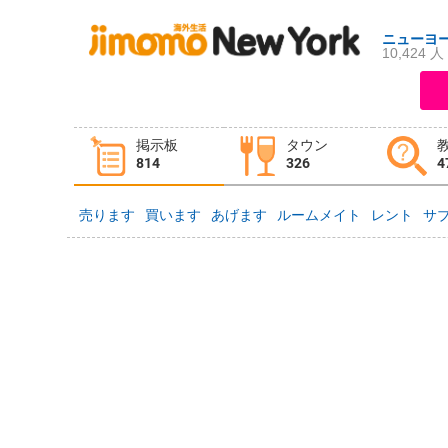
ニューヨ
10,424 人
ログイン
新規登録
掲示板
タウン
掲示板
タウン情報
教えて！
814
326
4
売ります
買います
あげます
ルームメイト
レント
サ
ニュース
イベント
求人
物件
習い事