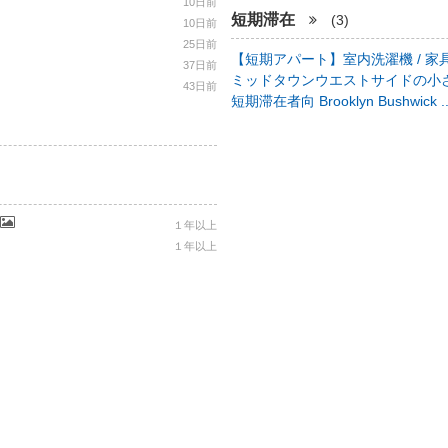
10日前
短期滞在
(3)
10日前
25日前
【短期アパート】室内洗濯機 / 家具
37日前
ミッドタウンウエストサイドの小さ
43日前
短期滞在者向 Brooklyn Bushwick .
１年以上
１年以上