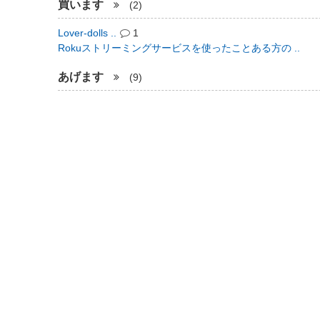
買います
(2)
Lover-dolls ..
1
Rokuストリーミングサービスを使ったことある方の ..
あげます
(9)