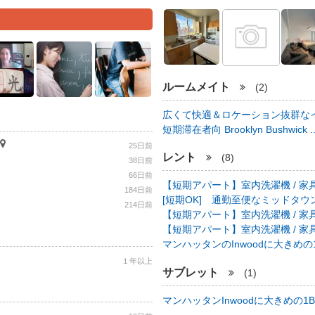
ルームメイト
(2)
広くて快適＆ロケーション抜群なイ
短期滞在者向 Brooklyn Bushwick .
25日前
レント
(8)
38日前
66日前
【短期アパート】室内洗濯機 / 家具
184日前
[短期OK] 通勤至便なミッドタウン中心
214日前
【短期アパート】室内洗濯機 / 家具
【短期アパート】室内洗濯機 / 家具
マンハッタンのInwoodに大きめの1B
１年以上
サブレット
(1)
マンハッタンInwoodに大きめの1BR