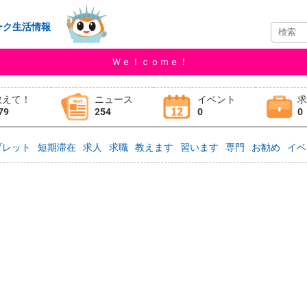
ーク生活情報
Ｗｅｌｃｏｍｅ！
教えて！
ニュース
イベント
79
254
0
0
ブレット
短期滞在
求人
求職
教えます
習います
専門
お勧め
イベ