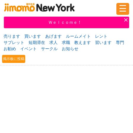
☰
ログイン
新規登録
Ｗｅｌｃｏｍｅ！
売ります
買います
あげます
ルームメイト
レント
サブレット
短期滞在
求人
求職
教えます
習います
専門
掲示板
タウン情報
教えて！
お勧め
イベント
サークル
お知らせ
掲示板に投稿
ニュース
イベント
求人
物件
習い事