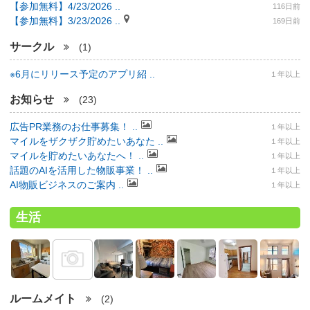
【参加無料】4/23/2026 ..
116日前
【参加無料】3/23/2026 ..
169日前
サークル
(1)
※6月にリリース予定のアプリ紹 ..
１年以上
お知らせ
(23)
広告PR業務のお仕事募集！ ..
１年以上
マイルをザクザク貯めたいあなた ..
１年以上
マイルを貯めたいあなたへ！ ..
１年以上
話題のAIを活用した物販事業！ ..
１年以上
AI物販ビジネスのご案内 ..
１年以上
生活
ルームメイト
(2)