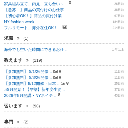
家具組み立て、内見、立ち合い～ ..
26日前
【急募！】商品の買付けのお仕事 ..
38日前
【初心者OK！】商品の買付け業 ..
67日前
NY fashion week ..
184日前
フルリモート、海外在住OK！ ..
214日前
求職
(1)
海外でも空いた時間にできるお仕 ..
１年以上
教えます
(119)
【参加無料】 9/1/26開催 ..
11日前
【参加無料】 9/3/26開催 ..
11日前
【参加無料】8/12開催・日本 ..
25日前
♫9月開始！【早割】新年度生徒 ..
37日前
2026年8月開講・NYネイテ ..
43日前
習います
(96)
専門
(2)