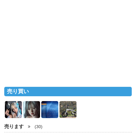
売り買い
売ります
(30)