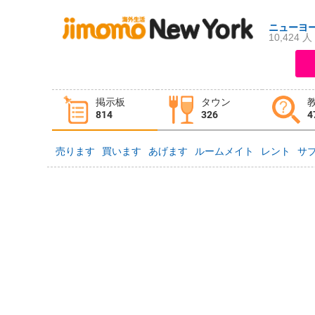
ニューヨ
10,424 人
ログイン
新規登録
掲示板
タウン
掲示板
タウン情報
教えて！
814
326
4
売ります
買います
あげます
ルームメイト
レント
サ
ニュース
イベント
求人
物件
習い事