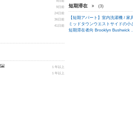
9日前
短期滞在
(3)
9日前
24日前
【短期アパート】室内洗濯機 / 家具
36日前
ミッドタウンウエストサイドの小さ
41日前
短期滞在者向 Brooklyn Bushwick .
１年以上
１年以上