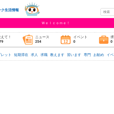
ーク生活情報
Ｗｅｌｃｏｍｅ！
教えて！
ニュース
イベント
79
254
0
0
ブレット
短期滞在
求人
求職
教えます
習います
専門
お勧め
イベ