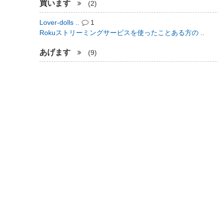
買います
(2)
Lover-dolls ..
1
Rokuストリーミングサービスを使ったことある方の ..
あげます
(9)