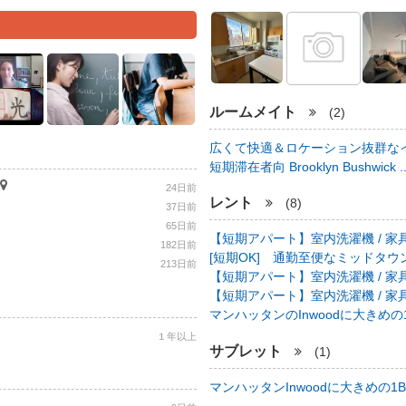
ルームメイト
(2)
広くて快適＆ロケーション抜群なイ
短期滞在者向 Brooklyn Bushwick .
24日前
レント
(8)
37日前
65日前
【短期アパート】室内洗濯機 / 家具
182日前
[短期OK] 通勤至便なミッドタウン中心
213日前
【短期アパート】室内洗濯機 / 家具
【短期アパート】室内洗濯機 / 家具
マンハッタンのInwoodに大きめの1B
１年以上
サブレット
(1)
マンハッタンInwoodに大きめの1BR