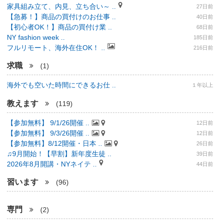
家具組み立て、内見、立ち合い～ ..
27日前
【急募！】商品の買付けのお仕事 ..
40日前
【初心者OK！】商品の買付け業 ..
68日前
NY fashion week ..
185日前
フルリモート、海外在住OK！ ..
216日前
求職
(1)
海外でも空いた時間にできるお仕 ..
１年以上
教えます
(119)
【参加無料】 9/1/26開催 ..
12日前
【参加無料】 9/3/26開催 ..
12日前
【参加無料】8/12開催・日本 ..
26日前
♫9月開始！【早割】新年度生徒 ..
39日前
2026年8月開講・NYネイテ ..
44日前
習います
(96)
専門
(2)