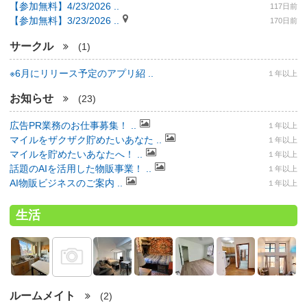
【参加無料】4/23/2026 ..
117日前
【参加無料】3/23/2026 ..
170日前
サークル
(1)
※6月にリリース予定のアプリ紹 ..
１年以上
お知らせ
(23)
広告PR業務のお仕事募集！ ..
１年以上
マイルをザクザク貯めたいあなた ..
１年以上
マイルを貯めたいあなたへ！ ..
１年以上
話題のAIを活用した物販事業！ ..
１年以上
AI物販ビジネスのご案内 ..
１年以上
生活
ルームメイト
(2)