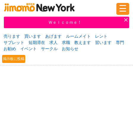
☰
ログイン
新規登録
Ｗｅｌｃｏｍｅ！
売ります
買います
あげます
ルームメイト
レント
サブレット
短期滞在
求人
求職
教えます
習います
専門
掲示板
タウン情報
教えて！
お勧め
イベント
サークル
お知らせ
掲示板に投稿
ニュース
イベント
求人
物件
習い事