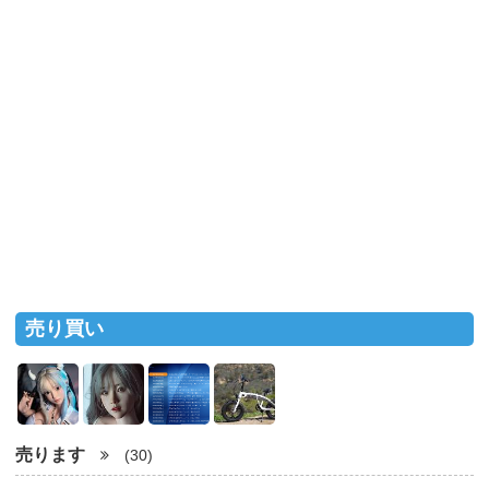
売り買い
売ります
(30)