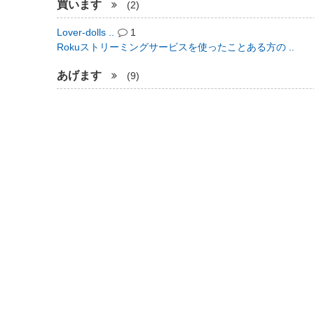
買います
(2)
Lover-dolls ..
1
Rokuストリーミングサービスを使ったことある方の ..
あげます
(9)