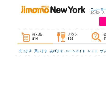
ニューヨ
10,424 人
ログイン
新規登録
掲示板
タウン
掲示板
タウン情報
教えて！
814
326
4
売ります
買います
あげます
ルームメイト
レント
サ
ニュース
イベント
求人
物件
習い事