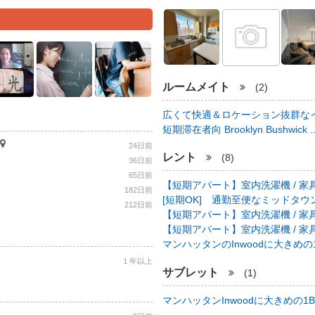
ルームメイト
(2)
広くて快適＆ロケーション抜群なイ
短期滞在者向 Brooklyn Bushwick .
24日前
レント
(8)
36日前
65日前
【短期アパート】室内洗濯機 / 家具
182日前
[短期OK] 通勤至便なミッドタウン中心
212日前
【短期アパート】室内洗濯機 / 家具
【短期アパート】室内洗濯機 / 家具
マンハッタンのInwoodに大きめの1B
１年以上
サブレット
(1)
マンハッタンInwoodに大きめの1BR