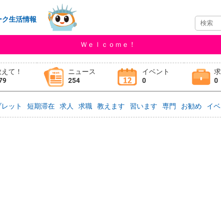
ーク生活情報
Ｗｅｌｃｏｍｅ！
教えて！
ニュース
イベント
79
254
0
0
ブレット
短期滞在
求人
求職
教えます
習います
専門
お勧め
イベ