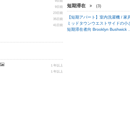
9日前
短期滞在
(3)
9日前
23日前
【短期アパート】室内洗濯機 / 家具
35日前
ミッドタウンウエストサイドの小さ
41日前
短期滞在者向 Brooklyn Bushwick .
１年以上
１年以上