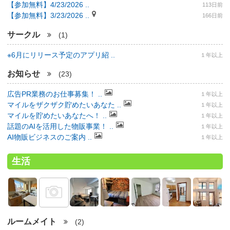
【参加無料】4/23/2026 ..
113日前
【参加無料】3/23/2026 ..
166日前
サークル
(1)
※6月にリリース予定のアプリ紹 ..
１年以上
お知らせ
(23)
広告PR業務のお仕事募集！ ..
１年以上
マイルをザクザク貯めたいあなた ..
１年以上
マイルを貯めたいあなたへ！ ..
１年以上
話題のAIを活用した物販事業！ ..
１年以上
AI物販ビジネスのご案内 ..
１年以上
生活
ルームメイト
(2)