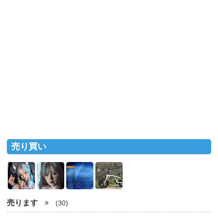
売り買い
売ります
(30)