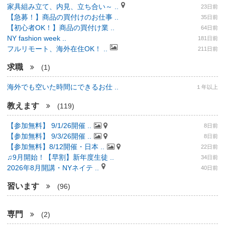
家具組み立て、内見、立ち合い～ ..
23日前
【急募！】商品の買付けのお仕事 ..
35日前
【初心者OK！】商品の買付け業 ..
64日前
NY fashion week ..
181日前
フルリモート、海外在住OK！ ..
211日前
求職
(1)
海外でも空いた時間にできるお仕 ..
１年以上
教えます
(119)
【参加無料】 9/1/26開催 ..
8日前
【参加無料】 9/3/26開催 ..
8日前
【参加無料】8/12開催・日本 ..
22日前
♫9月開始！【早割】新年度生徒 ..
34日前
2026年8月開講・NYネイテ ..
40日前
習います
(96)
専門
(2)