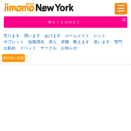
☰
ログイン
新規登録
Ｗｅｌｃｏｍｅ！
売ります
買います
あげます
ルームメイト
レント
サブレット
短期滞在
求人
求職
教えます
習います
専門
掲示板
タウン情報
教えて！
お勧め
イベント
サークル
お知らせ
掲示板に投稿
ニュース
イベント
求人
物件
習い事