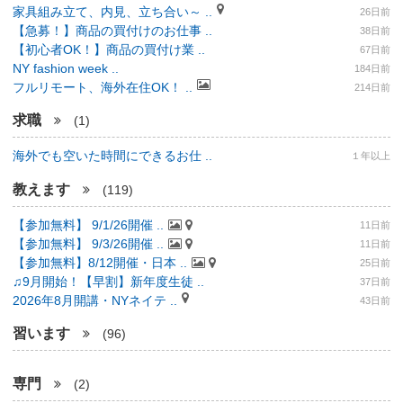
家具組み立て、内見、立ち合い～ ..
26日前
【急募！】商品の買付けのお仕事 ..
38日前
【初心者OK！】商品の買付け業 ..
67日前
NY fashion week ..
184日前
フルリモート、海外在住OK！ ..
214日前
求職
(1)
海外でも空いた時間にできるお仕 ..
１年以上
教えます
(119)
【参加無料】 9/1/26開催 ..
11日前
【参加無料】 9/3/26開催 ..
11日前
【参加無料】8/12開催・日本 ..
25日前
♫9月開始！【早割】新年度生徒 ..
37日前
2026年8月開講・NYネイテ ..
43日前
習います
(96)
専門
(2)