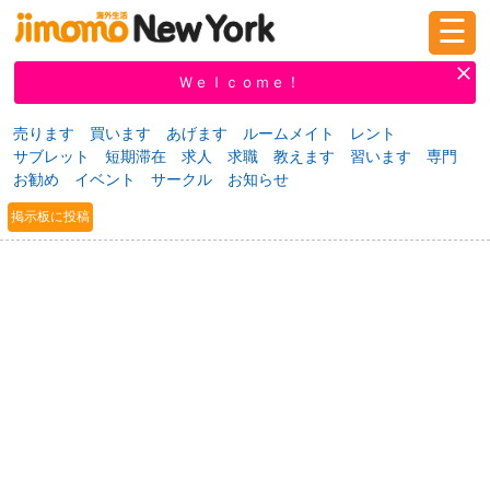
☰
ログイン
新規登録
Ｗｅｌｃｏｍｅ！
売ります
買います
あげます
ルームメイト
レント
サブレット
短期滞在
求人
求職
教えます
習います
専門
掲示板
タウン情報
教えて！
お勧め
イベント
サークル
お知らせ
掲示板に投稿
ニュース
イベント
求人
物件
習い事