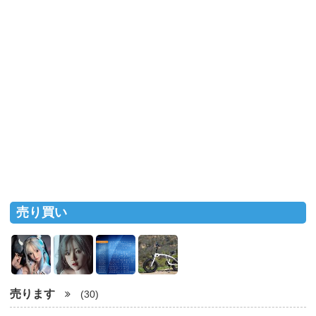
売り買い
売ります
(30)