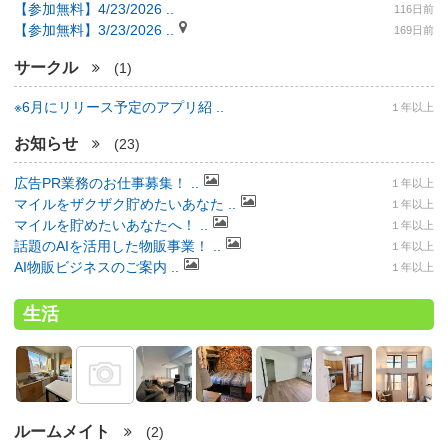
【参加無料】4/23/2026 ..
116日前
【参加無料】3/23/2026 ..
169日前
サークル
(1)
※6月にリリース予定のアプリ紹 ..
１年以上
お知らせ
(23)
広告PR業務のお仕事募集！ ..
１年以上
マイルをザクザク貯めたいあなた ..
１年以上
マイルを貯めたいあなたへ！ ..
１年以上
話題のAIを活用した物販事業！ ..
１年以上
AI物販ビジネスのご案内 ..
１年以上
生活
ルームメイト
(2)