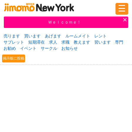
☰
ログイン
新規登録
Ｗｅｌｃｏｍｅ！
売ります
買います
あげます
ルームメイト
レント
サブレット
短期滞在
求人
求職
教えます
習います
専門
掲示板
タウン情報
教えて！
お勧め
イベント
サークル
お知らせ
掲示板に投稿
ニュース
イベント
求人
物件
習い事