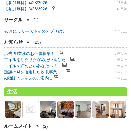
【参加無料】4/23/2026 ..
116日前
【参加無料】3/23/2026 ..
169日前
サークル
(1)
※6月にリリース予定のアプリ紹 ..
１年以上
お知らせ
(23)
広告PR業務のお仕事募集！ ..
１年以上
マイルをザクザク貯めたいあなた ..
１年以上
マイルを貯めたいあなたへ！ ..
１年以上
話題のAIを活用した物販事業！ ..
１年以上
AI物販ビジネスのご案内 ..
１年以上
生活
ルームメイト
(2)