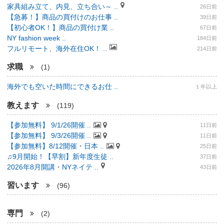
家具組み立て、内見、立ち合い～ ..
26日前
【急募！】商品の買付けのお仕事 ..
39日前
【初心者OK！】商品の買付け業 ..
67日前
NY fashion week ..
184日前
フルリモート、海外在住OK！ ..
214日前
求職
(1)
海外でも空いた時間にできるお仕 ..
１年以上
教えます
(119)
【参加無料】 9/1/26開催 ..
11日前
【参加無料】 9/3/26開催 ..
11日前
【参加無料】8/12開催・日本 ..
25日前
♫9月開始！【早割】新年度生徒 ..
37日前
2026年8月開講・NYネイテ ..
43日前
習います
(96)
専門
(2)