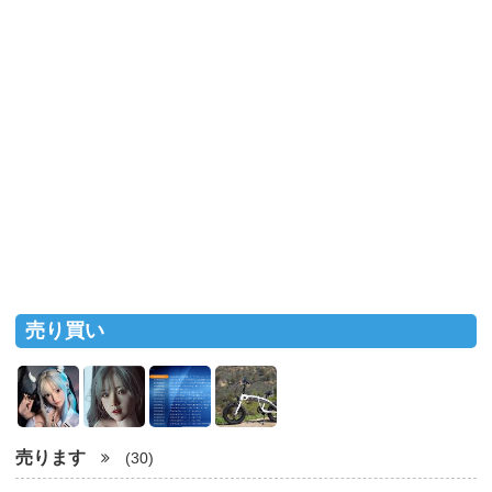
売り買い
売ります
(30)