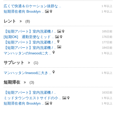
広くて快適＆ロケーション抜群な ..
１年以上
短期滞在者向 Brooklyn ..
１年以上
レント
(8)
【短期アパート】室内洗濯機 / ..
165日前
[短期OK] 通勤至便なミッド ..
176日前
【短期アパート】室内洗濯機 / ..
177日前
【短期アパート】室内洗濯機 / ..
184日前
マンハッタンのInwoodに大 ..
１年以上
サブレット
(1)
マンハッタンInwoodに大き ..
１年以上
短期滞在
(3)
【短期アパート】室内洗濯機 / ..
163日前
ミッドタウンウエストサイドの小 ..
１年以上
短期滞在者向 Brooklyn ..
１年以上