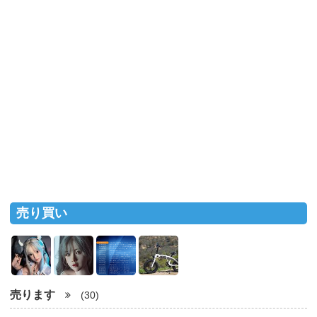
売り買い
売ります
(30)