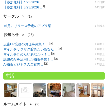
【参加無料】4/23/2026 ..
115日前
【参加無料】3/23/2026 ..
168日前
サークル
(1)
※6月にリリース予定のアプリ紹 ..
１年以上
お知らせ
(23)
広告PR業務のお仕事募集！ ..
１年以上
マイルをザクザク貯めたいあなた ..
１年以上
マイルを貯めたいあなたへ！ ..
１年以上
話題のAIを活用した物販事業！ ..
１年以上
AI物販ビジネスのご案内 ..
１年以上
生活
ルームメイト
(2)