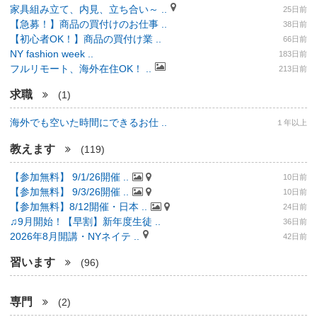
家具組み立て、内見、立ち合い～ ..
25日前
【急募！】商品の買付けのお仕事 ..
38日前
【初心者OK！】商品の買付け業 ..
66日前
NY fashion week ..
183日前
フルリモート、海外在住OK！ ..
213日前
求職
(1)
海外でも空いた時間にできるお仕 ..
１年以上
教えます
(119)
【参加無料】 9/1/26開催 ..
10日前
【参加無料】 9/3/26開催 ..
10日前
【参加無料】8/12開催・日本 ..
24日前
♫9月開始！【早割】新年度生徒 ..
36日前
2026年8月開講・NYネイテ ..
42日前
習います
(96)
専門
(2)