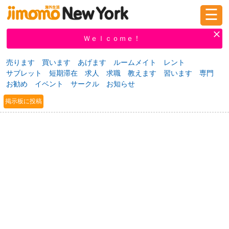
☰
ログイン
新規登録
Ｗｅｌｃｏｍｅ！
売ります
買います
あげます
ルームメイト
レント
サブレット
短期滞在
求人
求職
教えます
習います
専門
掲示板
タウン情報
教えて！
お勧め
イベント
サークル
お知らせ
掲示板に投稿
ニュース
イベント
求人
物件
習い事