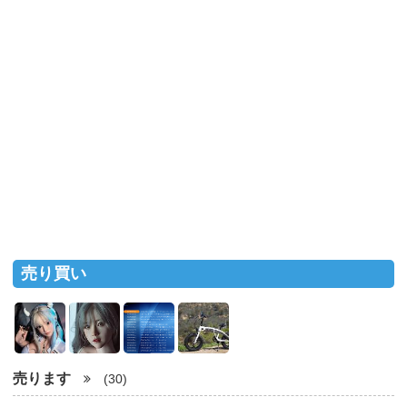
売り買い
売ります
(30)