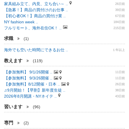
家具組み立て、内見、立ち合い～ ..
26日前
【急募！】商品の買付けのお仕事 ..
39日前
【初心者OK！】商品の買付け業 ..
67日前
NY fashion week ..
184日前
フルリモート、海外在住OK！ ..
215日前
求職
(1)
海外でも空いた時間にできるお仕 ..
１年以上
教えます
(119)
【参加無料】 9/1/26開催 ..
11日前
【参加無料】 9/3/26開催 ..
11日前
【参加無料】8/12開催・日本 ..
26日前
♫9月開始！【早割】新年度生徒 ..
38日前
2026年8月開講・NYネイテ ..
43日前
習います
(96)
専門
(2)