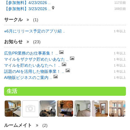
【参加無料】4/23/2026 ..
117日前
【参加無料】3/23/2026 ..
169日前
サークル
(1)
※6月にリリース予定のアプリ紹 ..
１年以上
お知らせ
(23)
広告PR業務のお仕事募集！ ..
１年以上
マイルをザクザク貯めたいあなた ..
１年以上
マイルを貯めたいあなたへ！ ..
１年以上
話題のAIを活用した物販事業！ ..
１年以上
AI物販ビジネスのご案内 ..
１年以上
生活
ルームメイト
(2)