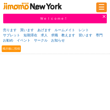
☰
ログイン
新規登録
Ｗｅｌｃｏｍｅ！
売ります
買います
あげます
ルームメイト
レント
サブレット
短期滞在
求人
求職
教えます
習います
専門
掲示板
タウン情報
教えて！
お勧め
イベント
サークル
お知らせ
掲示板に投稿
ニュース
イベント
求人
物件
習い事