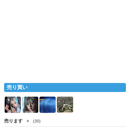
売り買い
売ります
(30)