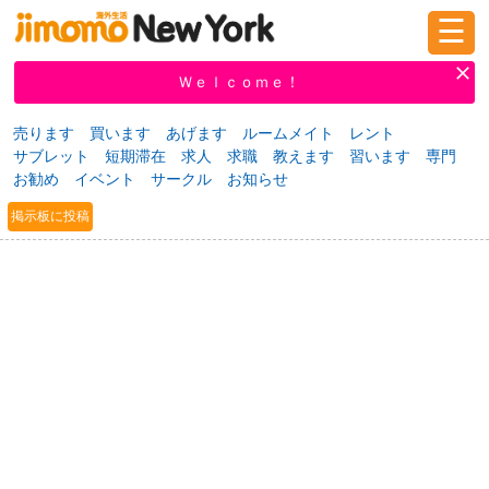
☰
ログイン
新規登録
Ｗｅｌｃｏｍｅ！
売ります
買います
あげます
ルームメイト
レント
サブレット
短期滞在
求人
求職
教えます
習います
専門
掲示板
タウン情報
教えて！
お勧め
イベント
サークル
お知らせ
掲示板に投稿
ニュース
イベント
求人
物件
習い事