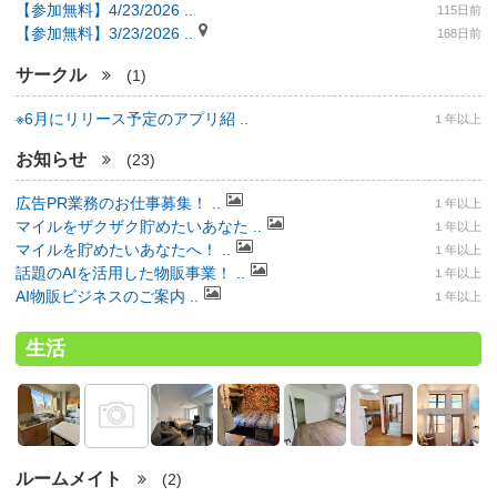
【参加無料】4/23/2026 ..
115日前
【参加無料】3/23/2026 ..
168日前
サークル
(1)
※6月にリリース予定のアプリ紹 ..
１年以上
お知らせ
(23)
広告PR業務のお仕事募集！ ..
１年以上
マイルをザクザク貯めたいあなた ..
１年以上
マイルを貯めたいあなたへ！ ..
１年以上
話題のAIを活用した物販事業！ ..
１年以上
AI物販ビジネスのご案内 ..
１年以上
生活
ルームメイト
(2)