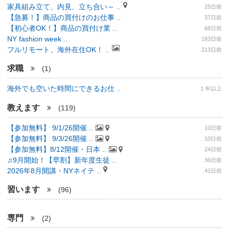
家具組み立て、内見、立ち合い～ ..
25日前
【急募！】商品の買付けのお仕事 ..
37日前
【初心者OK！】商品の買付け業 ..
66日前
NY fashion week ..
183日前
フルリモート、海外在住OK！ ..
213日前
求職
(1)
海外でも空いた時間にできるお仕 ..
１年以上
教えます
(119)
【参加無料】 9/1/26開催 ..
10日前
【参加無料】 9/3/26開催 ..
10日前
【参加無料】8/12開催・日本 ..
24日前
♫9月開始！【早割】新年度生徒 ..
36日前
2026年8月開講・NYネイテ ..
42日前
習います
(96)
専門
(2)