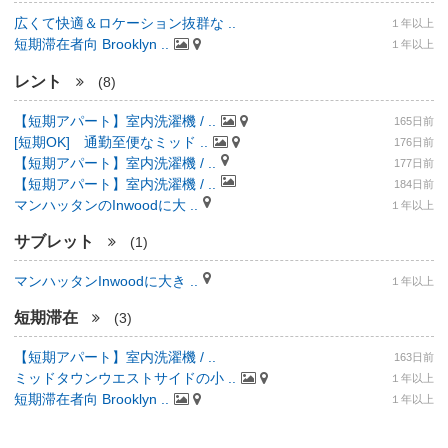
広くて快適＆ロケーション抜群な ..
１年以上
短期滞在者向 Brooklyn ..
１年以上
レント
(8)
【短期アパート】室内洗濯機 / ..
165日前
[短期OK] 通勤至便なミッド ..
176日前
【短期アパート】室内洗濯機 / ..
177日前
【短期アパート】室内洗濯機 / ..
184日前
マンハッタンのInwoodに大 ..
１年以上
サブレット
(1)
マンハッタンInwoodに大き ..
１年以上
短期滞在
(3)
【短期アパート】室内洗濯機 / ..
163日前
ミッドタウンウエストサイドの小 ..
１年以上
短期滞在者向 Brooklyn ..
１年以上