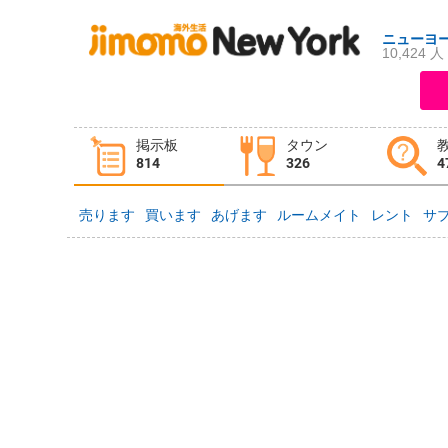
ニューヨ
10,424 人
ログイン
新規登録
掲示板
タウン
掲示板
タウン情報
教えて！
814
326
4
売ります
買います
あげます
ルームメイト
レント
サ
ニュース
イベント
求人
物件
習い事