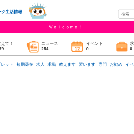
ーク生活情報
Ｗｅｌｃｏｍｅ！
教えて！
ニュース
イベント
79
254
0
0
ブレット
短期滞在
求人
求職
教えます
習います
専門
お勧め
イベ