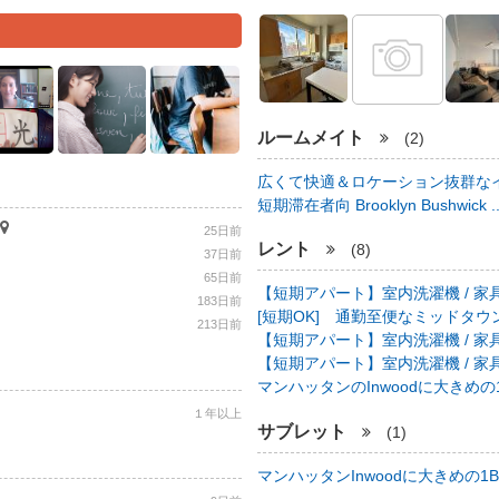
ルームメイト
(2)
広くて快適＆ロケーション抜群なイ
短期滞在者向 Brooklyn Bushwick .
25日前
レント
(8)
37日前
65日前
【短期アパート】室内洗濯機 / 家具
183日前
[短期OK] 通勤至便なミッドタウン中心
213日前
【短期アパート】室内洗濯機 / 家具
【短期アパート】室内洗濯機 / 家具
マンハッタンのInwoodに大きめの1B
１年以上
サブレット
(1)
マンハッタンInwoodに大きめの1BR