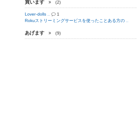
買います
(2)
Lover-dolls ..
1
Rokuストリーミングサービスを使ったことある方の ..
あげます
(9)