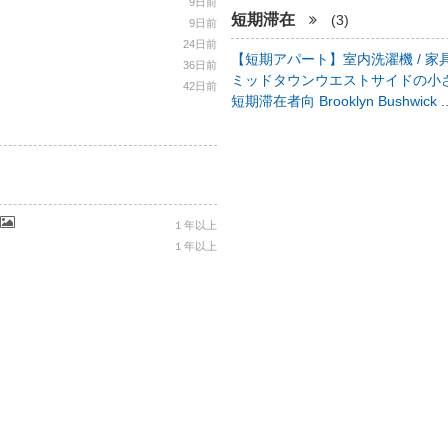
9日前
短期滞在
(3)
9日前
24日前
【短期アパート】室内洗濯機 / 家具
36日前
ミッドタウンウエストサイドの小さ
42日前
短期滞在者向 Brooklyn Bushwick .
１年以上
１年以上