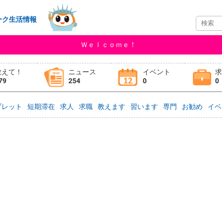
ーク生活情報
Ｗｅｌｃｏｍｅ！
教えて！
ニュース
イベント
79
254
0
0
ブレット
短期滞在
求人
求職
教えます
習います
専門
お勧め
イベ