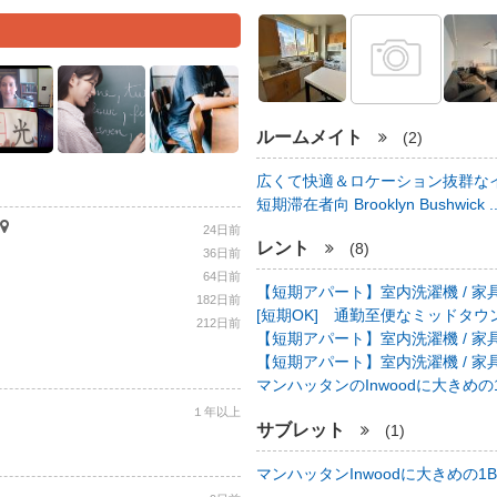
ルームメイト
(2)
広くて快適＆ロケーション抜群なイ
短期滞在者向 Brooklyn Bushwick .
24日前
レント
(8)
36日前
64日前
【短期アパート】室内洗濯機 / 家具
182日前
[短期OK] 通勤至便なミッドタウン中心
212日前
【短期アパート】室内洗濯機 / 家具
【短期アパート】室内洗濯機 / 家具
マンハッタンのInwoodに大きめの1B
１年以上
サブレット
(1)
マンハッタンInwoodに大きめの1BR