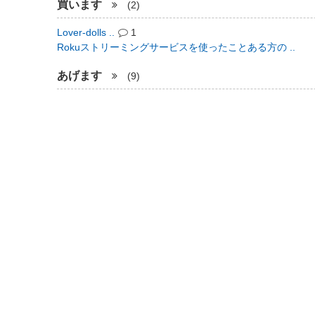
買います
(2)
Lover-dolls ..
1
Rokuストリーミングサービスを使ったことある方の ..
あげます
(9)