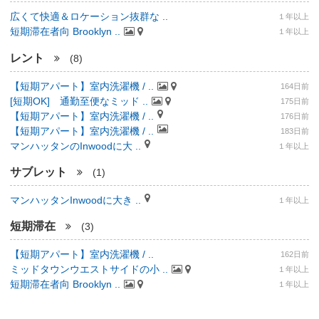
広くて快適＆ロケーション抜群な ..
１年以上
短期滞在者向 Brooklyn ..
１年以上
レント
(8)
【短期アパート】室内洗濯機 / ..
164日前
[短期OK] 通勤至便なミッド ..
175日前
【短期アパート】室内洗濯機 / ..
176日前
【短期アパート】室内洗濯機 / ..
183日前
マンハッタンのInwoodに大 ..
１年以上
サブレット
(1)
マンハッタンInwoodに大き ..
１年以上
短期滞在
(3)
【短期アパート】室内洗濯機 / ..
162日前
ミッドタウンウエストサイドの小 ..
１年以上
短期滞在者向 Brooklyn ..
１年以上