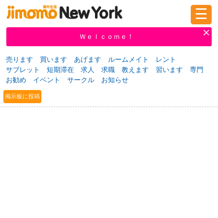
☰
ログイン
新規登録
Ｗｅｌｃｏｍｅ！
売ります
買います
あげます
ルームメイト
レント
サブレット
短期滞在
求人
求職
教えます
習います
専門
掲示板
タウン情報
教えて！
お勧め
イベント
サークル
お知らせ
掲示板に投稿
ニュース
イベント
求人
物件
習い事