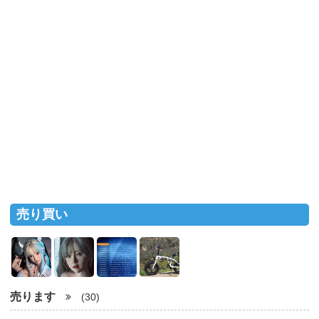
売り買い
売ります
(30)