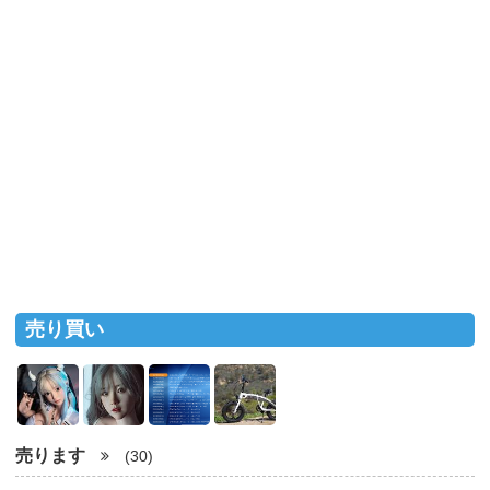
売り買い
売ります
(30)