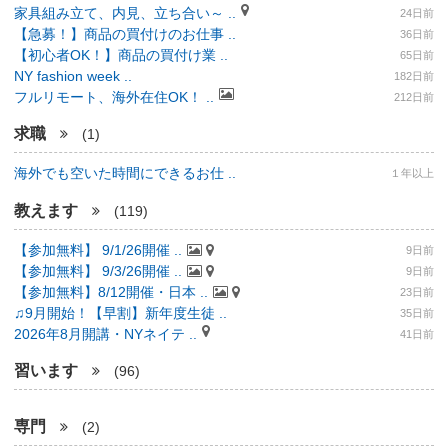
家具組み立て、内見、立ち合い～ ..
24日前
【急募！】商品の買付けのお仕事 ..
36日前
【初心者OK！】商品の買付け業 ..
65日前
NY fashion week ..
182日前
フルリモート、海外在住OK！ ..
212日前
求職
(1)
海外でも空いた時間にできるお仕 ..
１年以上
教えます
(119)
【参加無料】 9/1/26開催 ..
9日前
【参加無料】 9/3/26開催 ..
9日前
【参加無料】8/12開催・日本 ..
23日前
♫9月開始！【早割】新年度生徒 ..
35日前
2026年8月開講・NYネイテ ..
41日前
習います
(96)
専門
(2)