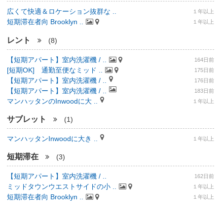
広くて快適＆ロケーション抜群な ..
１年以上
短期滞在者向 Brooklyn ..
１年以上
レント
(8)
【短期アパート】室内洗濯機 / ..
164日前
[短期OK] 通勤至便なミッド ..
175日前
【短期アパート】室内洗濯機 / ..
176日前
【短期アパート】室内洗濯機 / ..
183日前
マンハッタンのInwoodに大 ..
１年以上
サブレット
(1)
マンハッタンInwoodに大き ..
１年以上
短期滞在
(3)
【短期アパート】室内洗濯機 / ..
162日前
ミッドタウンウエストサイドの小 ..
１年以上
短期滞在者向 Brooklyn ..
１年以上