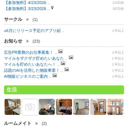
【参加無料】4/23/2026 ..
114日前
【参加無料】3/23/2026 ..
167日前
サークル
(1)
※6月にリリース予定のアプリ紹 ..
１年以上
お知らせ
(23)
広告PR業務のお仕事募集！ ..
１年以上
マイルをザクザク貯めたいあなた ..
１年以上
マイルを貯めたいあなたへ！ ..
１年以上
話題のAIを活用した物販事業！ ..
１年以上
AI物販ビジネスのご案内 ..
１年以上
生活
ルームメイト
(2)