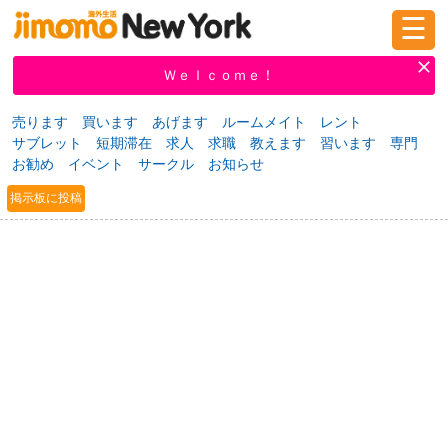
☰
ログイン
新規登録
Ｗｅｌｃｏｍｅ！
売ります
買います
あげます
ルームメイト
レント
サブレット
短期滞在
求人
求職
教えます
習います
専門
掲示板
タウン情報
教えて！
お勧め
イベント
サークル
お知らせ
掲示板に投稿
ニュース
イベント
求人
物件
習い事