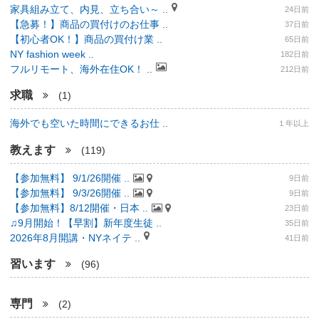
家具組み立て、内見、立ち合い～ ..
24日前
【急募！】商品の買付けのお仕事 ..
37日前
【初心者OK！】商品の買付け業 ..
65日前
NY fashion week ..
182日前
フルリモート、海外在住OK！ ..
212日前
求職
(1)
海外でも空いた時間にできるお仕 ..
１年以上
教えます
(119)
【参加無料】 9/1/26開催 ..
9日前
【参加無料】 9/3/26開催 ..
9日前
【参加無料】8/12開催・日本 ..
23日前
♫9月開始！【早割】新年度生徒 ..
35日前
2026年8月開講・NYネイテ ..
41日前
習います
(96)
専門
(2)