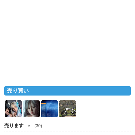
売り買い
売ります
(30)