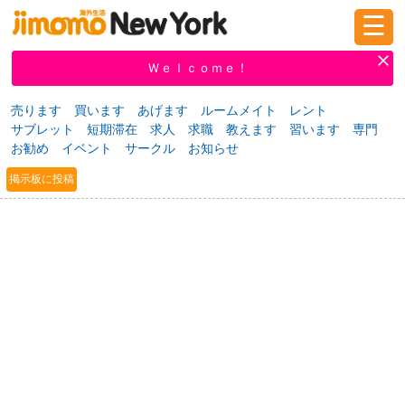
☰
ログイン
新規登録
Ｗｅｌｃｏｍｅ！
売ります
買います
あげます
ルームメイト
レント
サブレット
短期滞在
求人
求職
教えます
習います
専門
掲示板
タウン情報
教えて！
お勧め
イベント
サークル
お知らせ
掲示板に投稿
ニュース
イベント
求人
物件
習い事