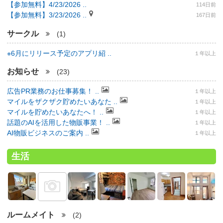
【参加無料】4/23/2026 ..
114日前
【参加無料】3/23/2026 ..
167日前
サークル
(1)
※6月にリリース予定のアプリ紹 ..
１年以上
お知らせ
(23)
広告PR業務のお仕事募集！ ..
１年以上
マイルをザクザク貯めたいあなた ..
１年以上
マイルを貯めたいあなたへ！ ..
１年以上
話題のAIを活用した物販事業！ ..
１年以上
AI物販ビジネスのご案内 ..
１年以上
生活
ルームメイト
(2)