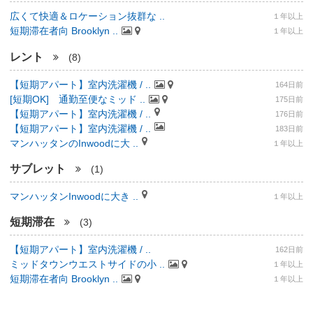
広くて快適＆ロケーション抜群な ..
１年以上
短期滞在者向 Brooklyn ..
１年以上
レント
(8)
【短期アパート】室内洗濯機 / ..
164日前
[短期OK] 通勤至便なミッド ..
175日前
【短期アパート】室内洗濯機 / ..
176日前
【短期アパート】室内洗濯機 / ..
183日前
マンハッタンのInwoodに大 ..
１年以上
サブレット
(1)
マンハッタンInwoodに大き ..
１年以上
短期滞在
(3)
【短期アパート】室内洗濯機 / ..
162日前
ミッドタウンウエストサイドの小 ..
１年以上
短期滞在者向 Brooklyn ..
１年以上