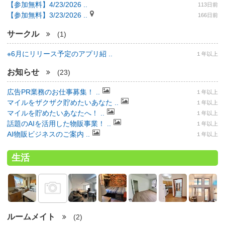
【参加無料】4/23/2026 ..
113日前
【参加無料】3/23/2026 ..
166日前
サークル
(1)
※6月にリリース予定のアプリ紹 ..
１年以上
お知らせ
(23)
広告PR業務のお仕事募集！ ..
１年以上
マイルをザクザク貯めたいあなた ..
１年以上
マイルを貯めたいあなたへ！ ..
１年以上
話題のAIを活用した物販事業！ ..
１年以上
AI物販ビジネスのご案内 ..
１年以上
生活
ルームメイト
(2)