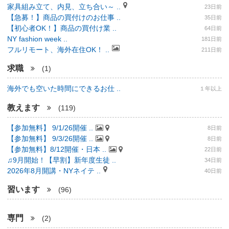
家具組み立て、内見、立ち合い～ ..
23日前
【急募！】商品の買付けのお仕事 ..
35日前
【初心者OK！】商品の買付け業 ..
64日前
NY fashion week ..
181日前
フルリモート、海外在住OK！ ..
211日前
求職
(1)
海外でも空いた時間にできるお仕 ..
１年以上
教えます
(119)
【参加無料】 9/1/26開催 ..
8日前
【参加無料】 9/3/26開催 ..
8日前
【参加無料】8/12開催・日本 ..
22日前
♫9月開始！【早割】新年度生徒 ..
34日前
2026年8月開講・NYネイテ ..
40日前
習います
(96)
専門
(2)