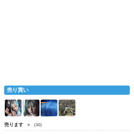
売り買い
売ります
(30)