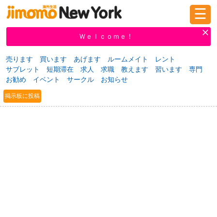
☰
ログイン
新規登録
Ｗｅｌｃｏｍｅ！
売ります
買います
あげます
ルームメイト
レント
サブレット
短期滞在
求人
求職
教えます
習います
専門
掲示板
タウン情報
教えて！
お勧め
イベント
サークル
お知らせ
掲示板に投稿
ニュース
イベント
求人
物件
習い事