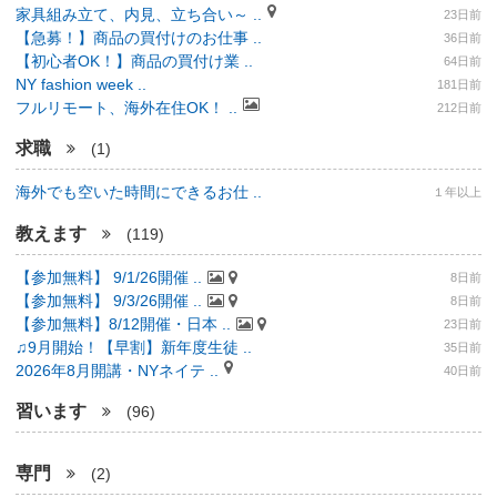
家具組み立て、内見、立ち合い～ ..
23日前
【急募！】商品の買付けのお仕事 ..
36日前
【初心者OK！】商品の買付け業 ..
64日前
NY fashion week ..
181日前
フルリモート、海外在住OK！ ..
212日前
求職
(1)
海外でも空いた時間にできるお仕 ..
１年以上
教えます
(119)
【参加無料】 9/1/26開催 ..
8日前
【参加無料】 9/3/26開催 ..
8日前
【参加無料】8/12開催・日本 ..
23日前
♫9月開始！【早割】新年度生徒 ..
35日前
2026年8月開講・NYネイテ ..
40日前
習います
(96)
専門
(2)