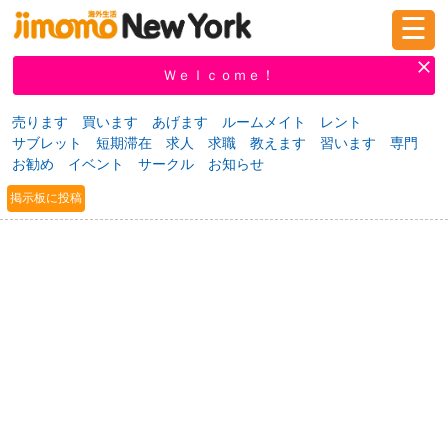
☰
ログイン
新規登録
Ｗｅｌｃｏｍｅ！
売ります
買います
あげます
ルームメイト
レント
サブレット
短期滞在
求人
求職
教えます
習います
専門
掲示板
タウン情報
教えて！
お勧め
イベント
サークル
お知らせ
掲示板に投稿
ニュース
イベント
求人
物件
習い事