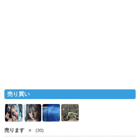
売り買い
売ります
(30)