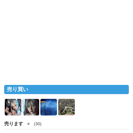
売り買い
売ります
(30)