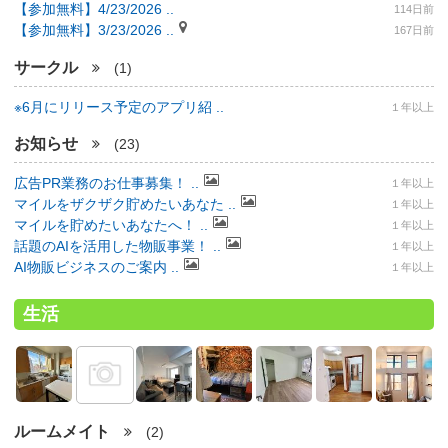
【参加無料】4/23/2026 ..
114日前
【参加無料】3/23/2026 ..
167日前
サークル
(1)
※6月にリリース予定のアプリ紹 ..
１年以上
お知らせ
(23)
広告PR業務のお仕事募集！ ..
１年以上
マイルをザクザク貯めたいあなた ..
１年以上
マイルを貯めたいあなたへ！ ..
１年以上
話題のAIを活用した物販事業！ ..
１年以上
AI物販ビジネスのご案内 ..
１年以上
生活
ルームメイト
(2)