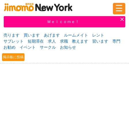
☰
ログイン
新規登録
Ｗｅｌｃｏｍｅ！
売ります
買います
あげます
ルームメイト
レント
サブレット
短期滞在
求人
求職
教えます
習います
専門
掲示板
タウン情報
教えて！
お勧め
イベント
サークル
お知らせ
掲示板に投稿
ニュース
イベント
求人
物件
習い事