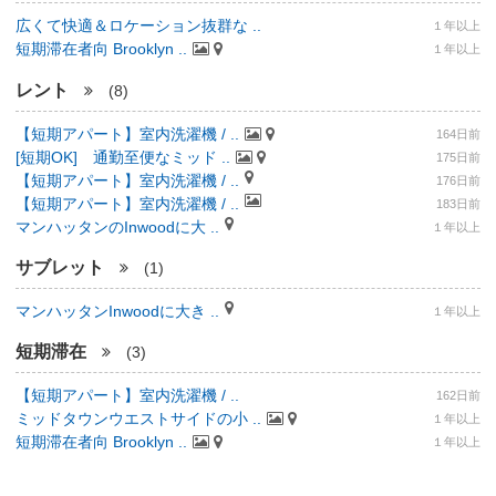
広くて快適＆ロケーション抜群な ..
１年以上
短期滞在者向 Brooklyn ..
１年以上
レント
(8)
【短期アパート】室内洗濯機 / ..
164日前
[短期OK] 通勤至便なミッド ..
175日前
【短期アパート】室内洗濯機 / ..
176日前
【短期アパート】室内洗濯機 / ..
183日前
マンハッタンのInwoodに大 ..
１年以上
サブレット
(1)
マンハッタンInwoodに大き ..
１年以上
短期滞在
(3)
【短期アパート】室内洗濯機 / ..
162日前
ミッドタウンウエストサイドの小 ..
１年以上
短期滞在者向 Brooklyn ..
１年以上