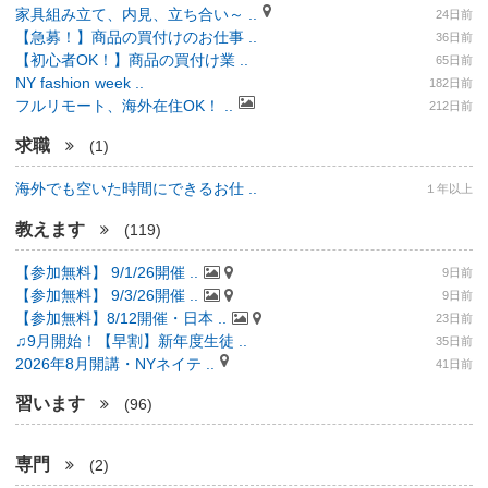
家具組み立て、内見、立ち合い～ ..
24日前
【急募！】商品の買付けのお仕事 ..
36日前
【初心者OK！】商品の買付け業 ..
65日前
NY fashion week ..
182日前
フルリモート、海外在住OK！ ..
212日前
求職
(1)
海外でも空いた時間にできるお仕 ..
１年以上
教えます
(119)
【参加無料】 9/1/26開催 ..
9日前
【参加無料】 9/3/26開催 ..
9日前
【参加無料】8/12開催・日本 ..
23日前
♫9月開始！【早割】新年度生徒 ..
35日前
2026年8月開講・NYネイテ ..
41日前
習います
(96)
専門
(2)