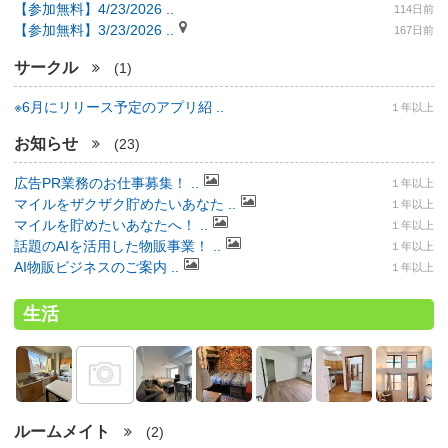
【参加無料】4/23/2026 ..
114日前
【参加無料】3/23/2026 ..
167日前
サークル
(1)
※6月にリリース予定のアプリ紹 ..
１年以上
お知らせ
(23)
広告PR業務のお仕事募集！ ..
１年以上
マイルをザクザク貯めたいあなた ..
１年以上
マイルを貯めたいあなたへ！ ..
１年以上
話題のAIを活用した物販事業！ ..
１年以上
AI物販ビジネスのご案内 ..
１年以上
生活
ルームメイト
(2)