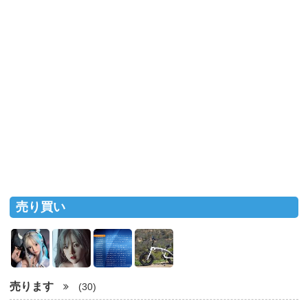
売り買い
売ります
(30)