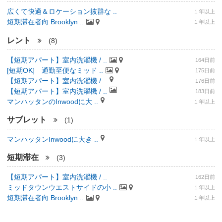
広くて快適＆ロケーション抜群な ..
１年以上
短期滞在者向 Brooklyn ..
１年以上
レント
(8)
【短期アパート】室内洗濯機 / ..
164日前
[短期OK] 通勤至便なミッド ..
175日前
【短期アパート】室内洗濯機 / ..
176日前
【短期アパート】室内洗濯機 / ..
183日前
マンハッタンのInwoodに大 ..
１年以上
サブレット
(1)
マンハッタンInwoodに大き ..
１年以上
短期滞在
(3)
【短期アパート】室内洗濯機 / ..
162日前
ミッドタウンウエストサイドの小 ..
１年以上
短期滞在者向 Brooklyn ..
１年以上