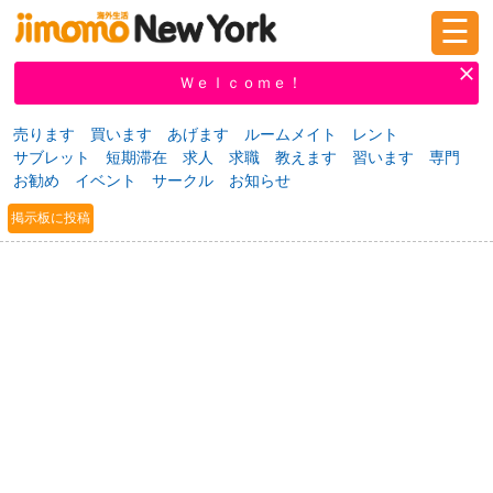
☰
ログイン
新規登録
Ｗｅｌｃｏｍｅ！
売ります
買います
あげます
ルームメイト
レント
サブレット
短期滞在
求人
求職
教えます
習います
専門
掲示板
タウン情報
教えて！
お勧め
イベント
サークル
お知らせ
掲示板に投稿
ニュース
イベント
求人
物件
習い事