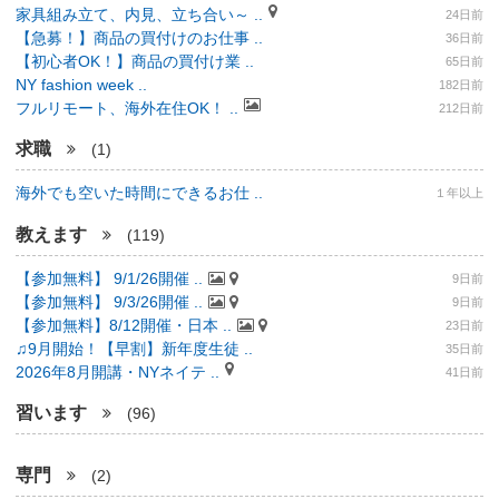
家具組み立て、内見、立ち合い～ ..
24日前
【急募！】商品の買付けのお仕事 ..
36日前
【初心者OK！】商品の買付け業 ..
65日前
NY fashion week ..
182日前
フルリモート、海外在住OK！ ..
212日前
求職
(1)
海外でも空いた時間にできるお仕 ..
１年以上
教えます
(119)
【参加無料】 9/1/26開催 ..
9日前
【参加無料】 9/3/26開催 ..
9日前
【参加無料】8/12開催・日本 ..
23日前
♫9月開始！【早割】新年度生徒 ..
35日前
2026年8月開講・NYネイテ ..
41日前
習います
(96)
専門
(2)