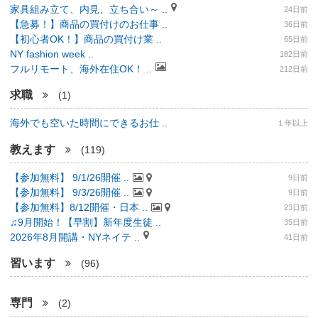
家具組み立て、内見、立ち合い～ ..
24日前
【急募！】商品の買付けのお仕事 ..
36日前
【初心者OK！】商品の買付け業 ..
65日前
NY fashion week ..
182日前
フルリモート、海外在住OK！ ..
212日前
求職
(1)
海外でも空いた時間にできるお仕 ..
１年以上
教えます
(119)
【参加無料】 9/1/26開催 ..
9日前
【参加無料】 9/3/26開催 ..
9日前
【参加無料】8/12開催・日本 ..
23日前
♫9月開始！【早割】新年度生徒 ..
35日前
2026年8月開講・NYネイテ ..
41日前
習います
(96)
専門
(2)