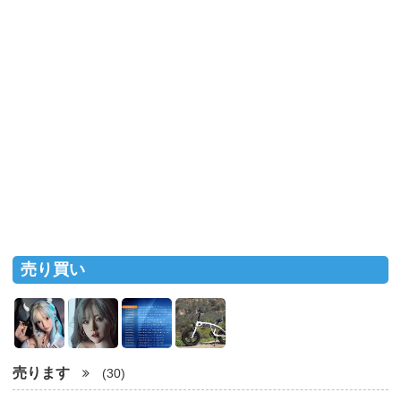
売り買い
売ります
(30)