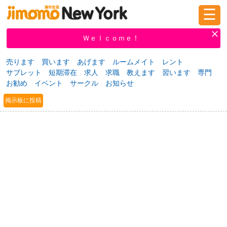
☰
ログイン
新規登録
Ｗｅｌｃｏｍｅ！
売ります
買います
あげます
ルームメイト
レント
サブレット
短期滞在
求人
求職
教えます
習います
専門
掲示板
タウン情報
教えて！
お勧め
イベント
サークル
お知らせ
掲示板に投稿
ニュース
イベント
求人
物件
習い事