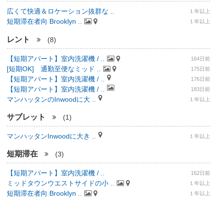
広くて快適＆ロケーション抜群な ..
１年以上
短期滞在者向 Brooklyn ..
１年以上
レント
(8)
【短期アパート】室内洗濯機 / ..
164日前
[短期OK] 通勤至便なミッド ..
175日前
【短期アパート】室内洗濯機 / ..
176日前
【短期アパート】室内洗濯機 / ..
183日前
マンハッタンのInwoodに大 ..
１年以上
サブレット
(1)
マンハッタンInwoodに大き ..
１年以上
短期滞在
(3)
【短期アパート】室内洗濯機 / ..
162日前
ミッドタウンウエストサイドの小 ..
１年以上
短期滞在者向 Brooklyn ..
１年以上