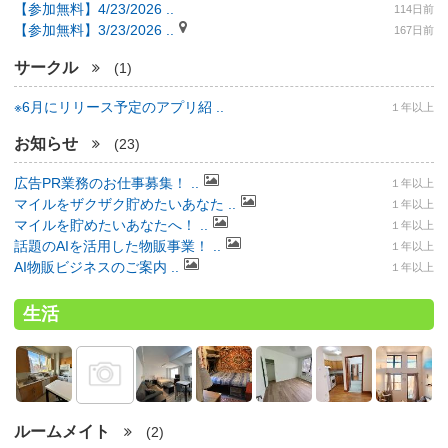
【参加無料】4/23/2026 ..
114日前
【参加無料】3/23/2026 ..
167日前
サークル
(1)
※6月にリリース予定のアプリ紹 ..
１年以上
お知らせ
(23)
広告PR業務のお仕事募集！ ..
１年以上
マイルをザクザク貯めたいあなた ..
１年以上
マイルを貯めたいあなたへ！ ..
１年以上
話題のAIを活用した物販事業！ ..
１年以上
AI物販ビジネスのご案内 ..
１年以上
生活
ルームメイト
(2)