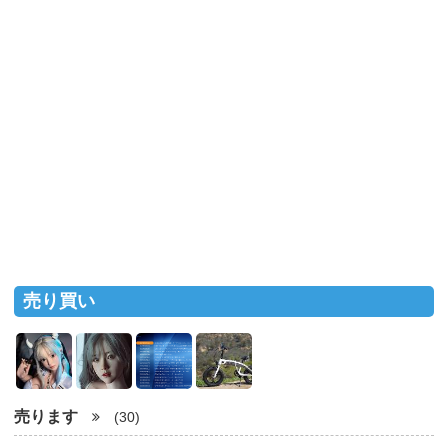
売り買い
売ります
(30)