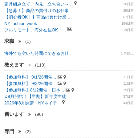
家具組み立て、内見、立ち合い～ ..
26日前
【急募！】商品の買付けのお仕事 ..
39日前
【初心者OK！】商品の買付け業 ..
67日前
NY fashion week ..
184日前
フルリモート、海外在住OK！ ..
214日前
求職
(1)
海外でも空いた時間にできるお仕 ..
１年以上
教えます
(119)
【参加無料】 9/1/26開催 ..
11日前
【参加無料】 9/3/26開催 ..
11日前
【参加無料】8/12開催・日本 ..
25日前
♫9月開始！【早割】新年度生徒 ..
37日前
2026年8月開講・NYネイテ ..
43日前
習います
(96)
専門
(2)