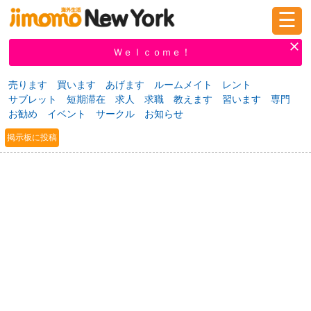
☰
ログイン
新規登録
Ｗｅｌｃｏｍｅ！
売ります
買います
あげます
ルームメイト
レント
サブレット
短期滞在
求人
求職
教えます
習います
専門
掲示板
タウン情報
教えて！
お勧め
イベント
サークル
お知らせ
掲示板に投稿
ニュース
イベント
求人
物件
習い事