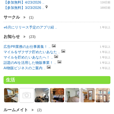
【参加無料】4/23/2026 ..
116日前
【参加無料】3/23/2026 ..
169日前
サークル
(1)
※6月にリリース予定のアプリ紹 ..
１年以上
お知らせ
(23)
広告PR業務のお仕事募集！ ..
１年以上
マイルをザクザク貯めたいあなた ..
１年以上
マイルを貯めたいあなたへ！ ..
１年以上
話題のAIを活用した物販事業！ ..
１年以上
AI物販ビジネスのご案内 ..
１年以上
生活
ルームメイト
(2)