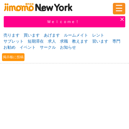
☰
ログイン
新規登録
Ｗｅｌｃｏｍｅ！
売ります
買います
あげます
ルームメイト
レント
サブレット
短期滞在
求人
求職
教えます
習います
専門
掲示板
タウン情報
教えて！
お勧め
イベント
サークル
お知らせ
掲示板に投稿
ニュース
イベント
求人
物件
習い事