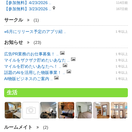
【参加無料】4/23/2026 ..
114日前
【参加無料】3/23/2026 ..
167日前
サークル
(1)
※6月にリリース予定のアプリ紹 ..
１年以上
お知らせ
(23)
広告PR業務のお仕事募集！ ..
１年以上
マイルをザクザク貯めたいあなた ..
１年以上
マイルを貯めたいあなたへ！ ..
１年以上
話題のAIを活用した物販事業！ ..
１年以上
AI物販ビジネスのご案内 ..
１年以上
生活
ルームメイト
(2)