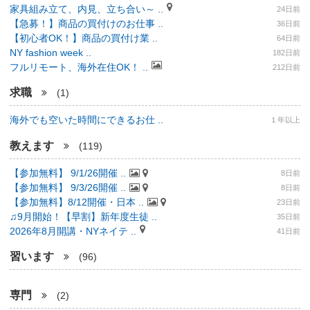
家具組み立て、内見、立ち合い～ ..
24日前
【急募！】商品の買付けのお仕事 ..
36日前
【初心者OK！】商品の買付け業 ..
64日前
NY fashion week ..
182日前
フルリモート、海外在住OK！ ..
212日前
求職
(1)
海外でも空いた時間にできるお仕 ..
１年以上
教えます
(119)
【参加無料】 9/1/26開催 ..
8日前
【参加無料】 9/3/26開催 ..
8日前
【参加無料】8/12開催・日本 ..
23日前
♫9月開始！【早割】新年度生徒 ..
35日前
2026年8月開講・NYネイテ ..
41日前
習います
(96)
専門
(2)