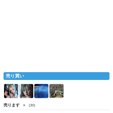
売り買い
売ります
(30)