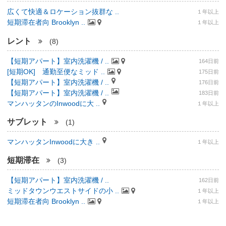
広くて快適＆ロケーション抜群な ..
１年以上
短期滞在者向 Brooklyn ..
１年以上
レント
(8)
【短期アパート】室内洗濯機 / ..
164日前
[短期OK] 通勤至便なミッド ..
175日前
【短期アパート】室内洗濯機 / ..
176日前
【短期アパート】室内洗濯機 / ..
183日前
マンハッタンのInwoodに大 ..
１年以上
サブレット
(1)
マンハッタンInwoodに大き ..
１年以上
短期滞在
(3)
【短期アパート】室内洗濯機 / ..
162日前
ミッドタウンウエストサイドの小 ..
１年以上
短期滞在者向 Brooklyn ..
１年以上