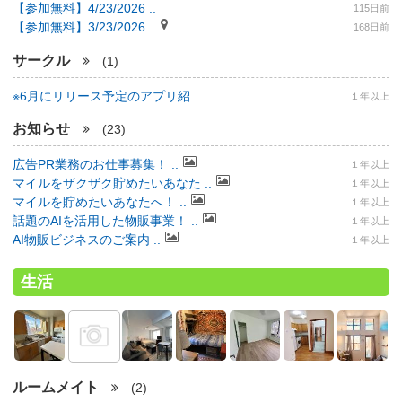
【参加無料】4/23/2026 ..
115日前
【参加無料】3/23/2026 ..
168日前
サークル
(1)
※6月にリリース予定のアプリ紹 ..
１年以上
お知らせ
(23)
広告PR業務のお仕事募集！ ..
１年以上
マイルをザクザク貯めたいあなた ..
１年以上
マイルを貯めたいあなたへ！ ..
１年以上
話題のAIを活用した物販事業！ ..
１年以上
AI物販ビジネスのご案内 ..
１年以上
生活
ルームメイト
(2)