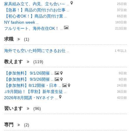
家具組み立て、内見、立ち合い～ ..
25日前
【急募！】商品の買付けのお仕事 ..
37日前
【初心者OK！】商品の買付け業 ..
65日前
NY fashion week ..
183日前
フルリモート、海外在住OK！ ..
213日前
求職
(1)
海外でも空いた時間にできるお仕 ..
１年以上
教えます
(119)
【参加無料】 9/1/26開催 ..
9日前
【参加無料】 9/3/26開催 ..
9日前
【参加無料】8/12開催・日本 ..
24日前
♫9月開始！【早割】新年度生徒 ..
36日前
2026年8月開講・NYネイテ ..
42日前
習います
(96)
専門
(2)