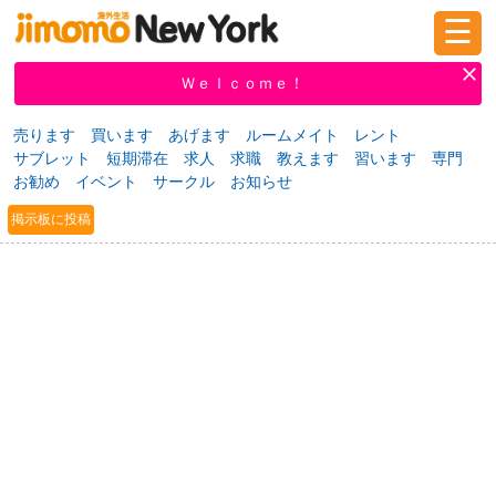
☰
ログイン
新規登録
Ｗｅｌｃｏｍｅ！
売ります
買います
あげます
ルームメイト
レント
サブレット
短期滞在
求人
求職
教えます
習います
専門
掲示板
タウン情報
教えて！
お勧め
イベント
サークル
お知らせ
掲示板に投稿
ニュース
イベント
求人
物件
習い事