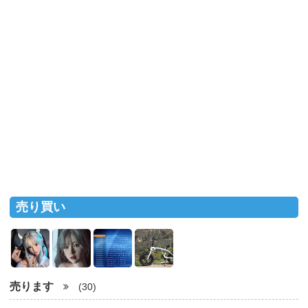
売り買い
売ります
(30)