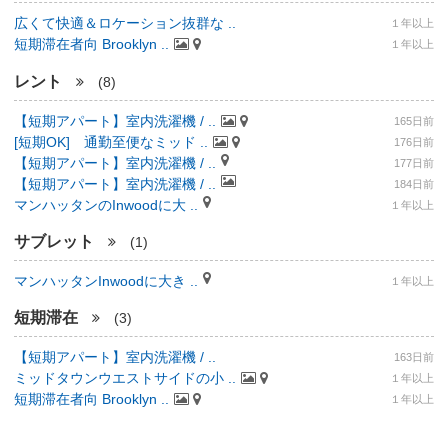
広くて快適＆ロケーション抜群な ..
１年以上
短期滞在者向 Brooklyn ..
１年以上
レント
(8)
【短期アパート】室内洗濯機 / ..
165日前
[短期OK] 通勤至便なミッド ..
176日前
【短期アパート】室内洗濯機 / ..
177日前
【短期アパート】室内洗濯機 / ..
184日前
マンハッタンのInwoodに大 ..
１年以上
サブレット
(1)
マンハッタンInwoodに大き ..
１年以上
短期滞在
(3)
【短期アパート】室内洗濯機 / ..
163日前
ミッドタウンウエストサイドの小 ..
１年以上
短期滞在者向 Brooklyn ..
１年以上