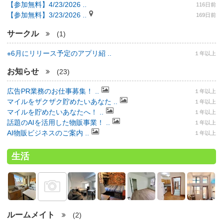
【参加無料】4/23/2026 ..
116日前
【参加無料】3/23/2026 ..
169日前
サークル
(1)
※6月にリリース予定のアプリ紹 ..
１年以上
お知らせ
(23)
広告PR業務のお仕事募集！ ..
１年以上
マイルをザクザク貯めたいあなた ..
１年以上
マイルを貯めたいあなたへ！ ..
１年以上
話題のAIを活用した物販事業！ ..
１年以上
AI物販ビジネスのご案内 ..
１年以上
生活
ルームメイト
(2)