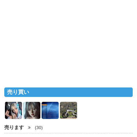
売り買い
売ります
(30)