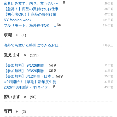
家具組み立て、内見、立ち合い～ ..
26日前
【急募！】商品の買付けのお仕事 ..
38日前
【初心者OK！】商品の買付け業 ..
67日前
NY fashion week ..
184日前
フルリモート、海外在住OK！ ..
214日前
求職
(1)
海外でも空いた時間にできるお仕 ..
１年以上
教えます
(119)
【参加無料】 9/1/26開催 ..
11日前
【参加無料】 9/3/26開催 ..
11日前
【参加無料】8/12開催・日本 ..
25日前
♫9月開始！【早割】新年度生徒 ..
37日前
2026年8月開講・NYネイテ ..
43日前
習います
(96)
専門
(2)