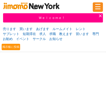
☰
ログイン
新規登録
Ｗｅｌｃｏｍｅ！
売ります
買います
あげます
ルームメイト
レント
サブレット
短期滞在
求人
求職
教えます
習います
専門
掲示板
タウン情報
教えて！
お勧め
イベント
サークル
お知らせ
掲示板に投稿
ニュース
イベント
求人
物件
習い事