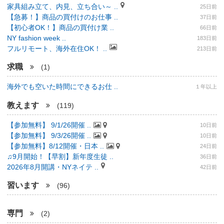
家具組み立て、内見、立ち合い～ ..
25日前
【急募！】商品の買付けのお仕事 ..
37日前
【初心者OK！】商品の買付け業 ..
66日前
NY fashion week ..
183日前
フルリモート、海外在住OK！ ..
213日前
求職
(1)
海外でも空いた時間にできるお仕 ..
１年以上
教えます
(119)
【参加無料】 9/1/26開催 ..
10日前
【参加無料】 9/3/26開催 ..
10日前
【参加無料】8/12開催・日本 ..
24日前
♫9月開始！【早割】新年度生徒 ..
36日前
2026年8月開講・NYネイテ ..
42日前
習います
(96)
専門
(2)