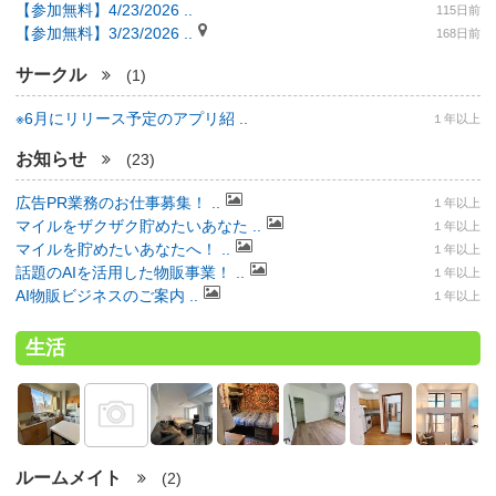
【参加無料】4/23/2026 ..
115日前
【参加無料】3/23/2026 ..
168日前
サークル
(1)
※6月にリリース予定のアプリ紹 ..
１年以上
お知らせ
(23)
広告PR業務のお仕事募集！ ..
１年以上
マイルをザクザク貯めたいあなた ..
１年以上
マイルを貯めたいあなたへ！ ..
１年以上
話題のAIを活用した物販事業！ ..
１年以上
AI物販ビジネスのご案内 ..
１年以上
生活
ルームメイト
(2)