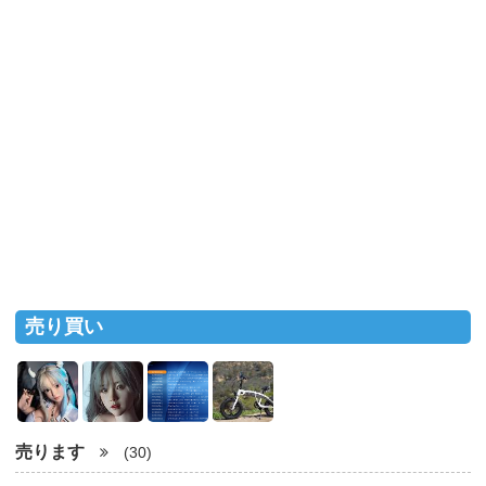
売り買い
売ります
(30)