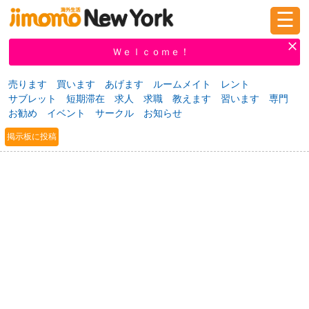
☰
ログイン
新規登録
Ｗｅｌｃｏｍｅ！
売ります
買います
あげます
ルームメイト
レント
サブレット
短期滞在
求人
求職
教えます
習います
専門
掲示板
タウン情報
教えて！
お勧め
イベント
サークル
お知らせ
掲示板に投稿
ニュース
イベント
求人
物件
習い事