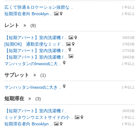
広くて快適＆ロケーション抜群な ..
１年以上
短期滞在者向 Brooklyn ..
１年以上
レント
(8)
【短期アパート】室内洗濯機 / ..
165日前
[短期OK] 通勤至便なミッド ..
176日前
【短期アパート】室内洗濯機 / ..
177日前
【短期アパート】室内洗濯機 / ..
184日前
マンハッタンのInwoodに大 ..
１年以上
サブレット
(1)
マンハッタンInwoodに大き ..
１年以上
短期滞在
(3)
【短期アパート】室内洗濯機 / ..
163日前
ミッドタウンウエストサイドの小 ..
１年以上
短期滞在者向 Brooklyn ..
１年以上