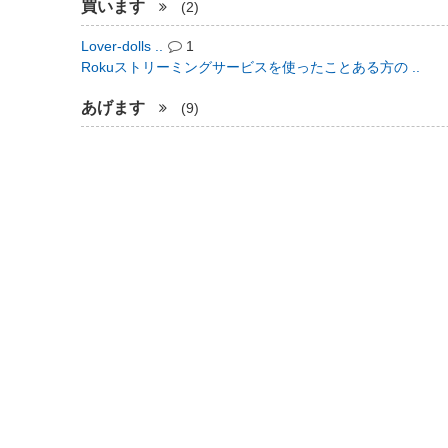
買います
(2)
Lover-dolls ..
1
Rokuストリーミングサービスを使ったことある方の ..
あげます
(9)