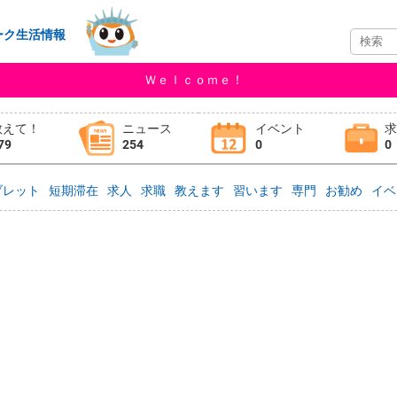
ーク生活情報
Ｗｅｌｃｏｍｅ！
教えて！
ニュース
イベント
79
254
0
0
ブレット
短期滞在
求人
求職
教えます
習います
専門
お勧め
イベ