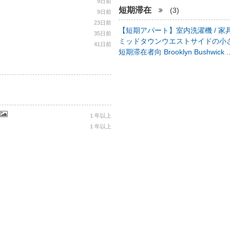
9日前
短期滞在
(3)
9日前
23日前
【短期アパート】室内洗濯機 / 家具
35日前
ミッドタウンウエストサイドの小さ
41日前
短期滞在者向 Brooklyn Bushwick .
１年以上
１年以上