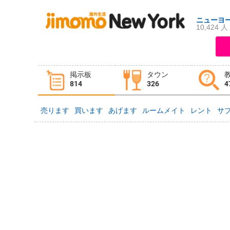
ニューヨ
10,424 人
ログイン
新規登録
掲示板
タウン
掲示板
タウン情報
教えて！
814
326
4
売ります
買います
あげます
ルームメイト
レント
サ
ニュース
イベント
求人
物件
習い事