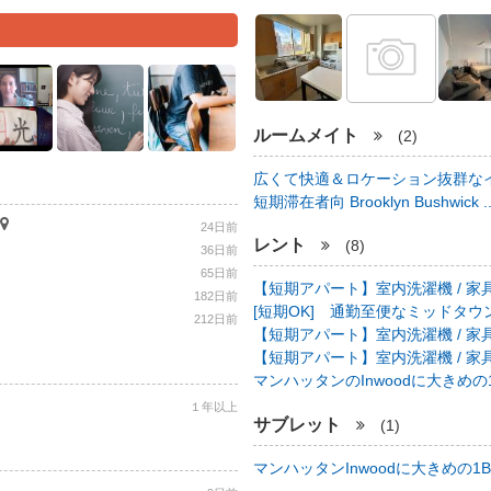
ルームメイト
(2)
広くて快適＆ロケーション抜群なイ
短期滞在者向 Brooklyn Bushwick .
24日前
レント
(8)
36日前
65日前
【短期アパート】室内洗濯機 / 家具
182日前
[短期OK] 通勤至便なミッドタウン中心
212日前
【短期アパート】室内洗濯機 / 家具
【短期アパート】室内洗濯機 / 家具
マンハッタンのInwoodに大きめの1B
１年以上
サブレット
(1)
マンハッタンInwoodに大きめの1BR