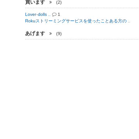
買います
(2)
Lover-dolls ..
1
Rokuストリーミングサービスを使ったことある方の ..
あげます
(9)