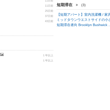
11日前
短期滞在
(3)
11日前
25日前
【短期アパート】室内洗濯機 / 家具
37日前
ミッドタウンウエストサイドの小さ
43日前
短期滞在者向 Brooklyn Bushwick .
１年以上
１年以上