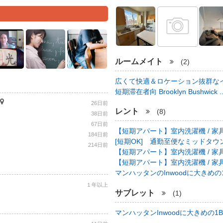
ルームメイト
(2)
広くて快適＆ロケーション抜群なイ
短期滞在者向 Brooklyn Bushwick .
26日前
レント
(8)
38日前
67日前
【短期アパート】室内洗濯機 / 家具
184日前
[短期OK] 通勤至便なミッドタウン中心
214日前
【短期アパート】室内洗濯機 / 家具
【短期アパート】室内洗濯機 / 家具
マンハッタンのInwoodに大きめの1B
１年以上
サブレット
(1)
マンハッタンInwoodに大きめの1BR