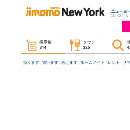
ニューヨ
10,424 人
ログイン
新規登録
掲示板
タウン
掲示板
タウン情報
教えて！
814
326
4
売ります
買います
あげます
ルームメイト
レント
サ
ニュース
イベント
求人
物件
習い事