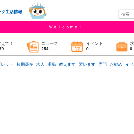
ーク生活情報
Ｗｅｌｃｏｍｅ！
教えて！
ニュース
イベント
79
254
0
0
ブレット
短期滞在
求人
求職
教えます
習います
専門
お勧め
イベ