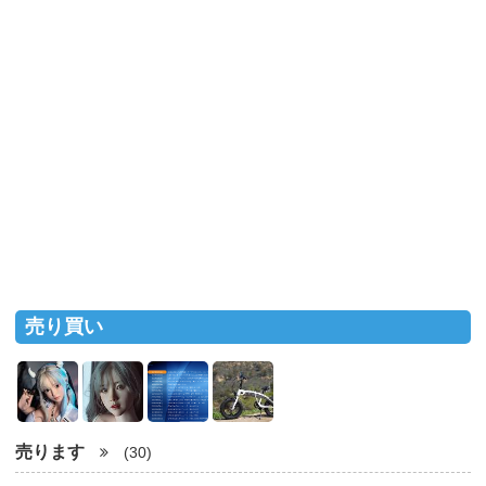
売り買い
売ります
(30)