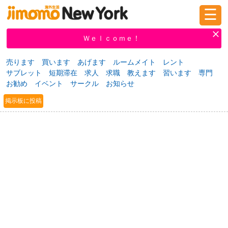
☰
ログイン
新規登録
Ｗｅｌｃｏｍｅ！
売ります
買います
あげます
ルームメイト
レント
サブレット
短期滞在
求人
求職
教えます
習います
専門
掲示板
タウン情報
教えて！
お勧め
イベント
サークル
お知らせ
掲示板に投稿
ニュース
イベント
求人
物件
習い事