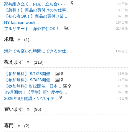
家具組み立て、内見、立ち合い～ ..
26日前
【急募！】商品の買付けのお仕事 ..
38日前
【初心者OK！】商品の買付け業 ..
67日前
NY fashion week ..
184日前
フルリモート、海外在住OK！ ..
214日前
求職
(1)
海外でも空いた時間にできるお仕 ..
１年以上
教えます
(119)
【参加無料】 9/1/26開催 ..
11日前
【参加無料】 9/3/26開催 ..
11日前
【参加無料】8/12開催・日本 ..
25日前
♫9月開始！【早割】新年度生徒 ..
37日前
2026年8月開講・NYネイテ ..
43日前
習います
(96)
専門
(2)