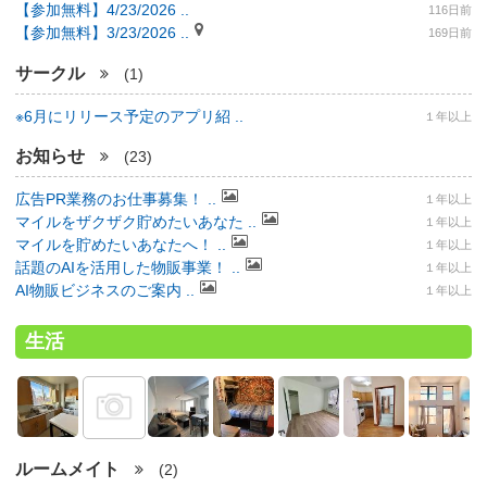
【参加無料】4/23/2026 ..
116日前
【参加無料】3/23/2026 ..
169日前
サークル
(1)
※6月にリリース予定のアプリ紹 ..
１年以上
お知らせ
(23)
広告PR業務のお仕事募集！ ..
１年以上
マイルをザクザク貯めたいあなた ..
１年以上
マイルを貯めたいあなたへ！ ..
１年以上
話題のAIを活用した物販事業！ ..
１年以上
AI物販ビジネスのご案内 ..
１年以上
生活
ルームメイト
(2)