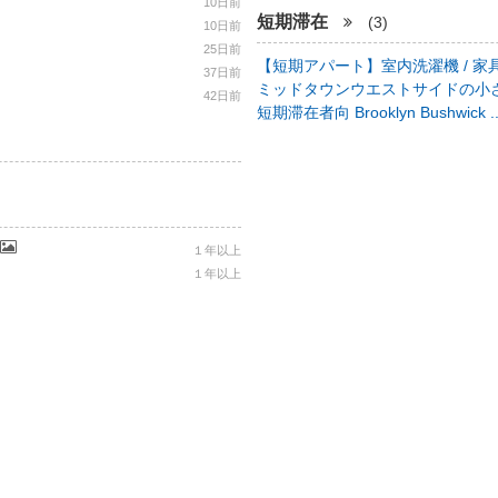
10日前
短期滞在
(3)
10日前
25日前
【短期アパート】室内洗濯機 / 家具
37日前
ミッドタウンウエストサイドの小さ
42日前
短期滞在者向 Brooklyn Bushwick .
１年以上
１年以上