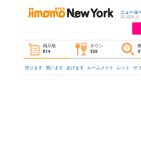
ニューヨ
10,424 人
ログイン
新規登録
掲示板
タウン
掲示板
タウン情報
教えて！
814
326
4
売ります
買います
あげます
ルームメイト
レント
サ
ニュース
イベント
求人
物件
習い事