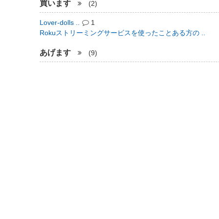
買います
(2)
Lover-dolls ..
1
Rokuストリーミングサービスを使ったことある方の ..
あげます
(9)