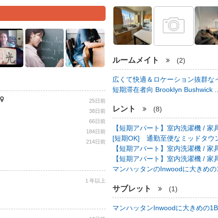
ルームメイト
(2)
広くて快適＆ロケーション抜群なイ
短期滞在者向 Brooklyn Bushwick .
25日前
レント
(8)
38日前
66日前
【短期アパート】室内洗濯機 / 家具
184日前
[短期OK] 通勤至便なミッドタウン中心
214日前
【短期アパート】室内洗濯機 / 家具
【短期アパート】室内洗濯機 / 家具
マンハッタンのInwoodに大きめの1B
１年以上
サブレット
(1)
マンハッタンInwoodに大きめの1BR