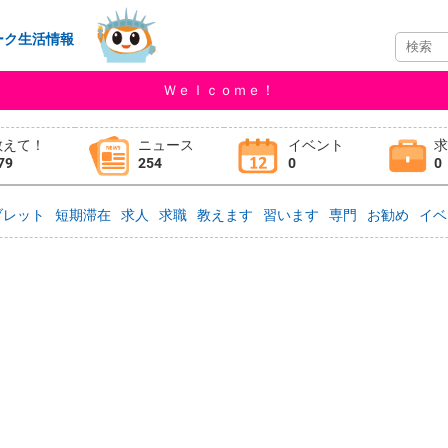
ーク生活情報
Ｗｅｌｃｏｍｅ！
教えて！
ニュース
イベント
79
254
0
0
ブレット
短期滞在
求人
求職
教えます
習います
専門
お勧め
イベ